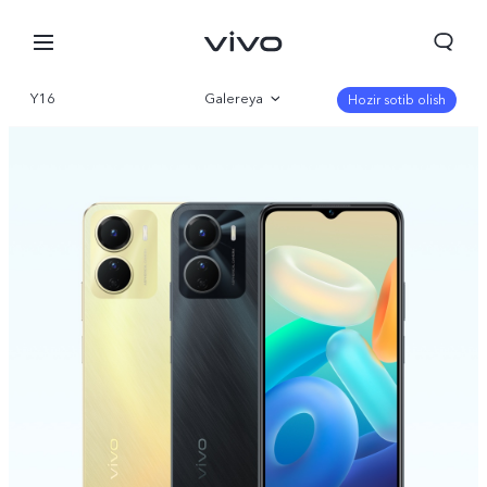
Y16
Galereya
Hozir sotib olish
Qisqacha
Parametr