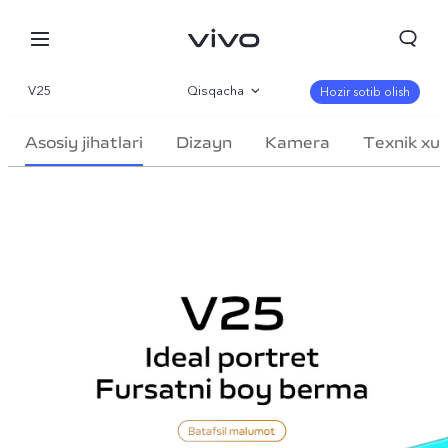
V25
Qisqacha
Hozir sotib olish
Galereya
Asosiy jihatlari
Dizayn
Kamera
Texnik xus
Parametr