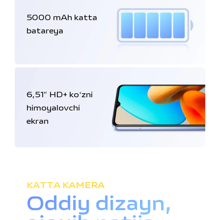
5000 mAh katta
batareya
6,51″ HD+ koʻzni
himoyalovchi
ekran
KATTA KAMERA
Oddiy dizayn,