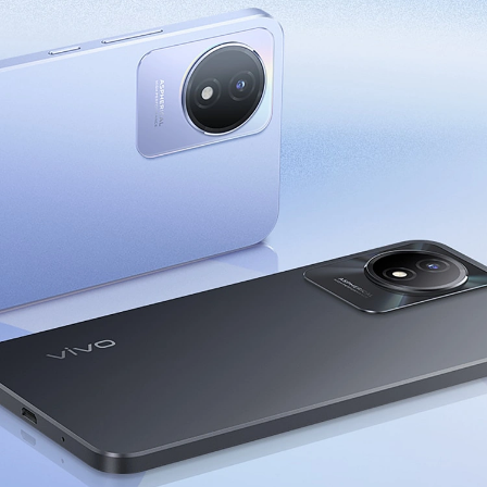
Uzbekistan(uz) | Mamlakat/mintaqani tanlash