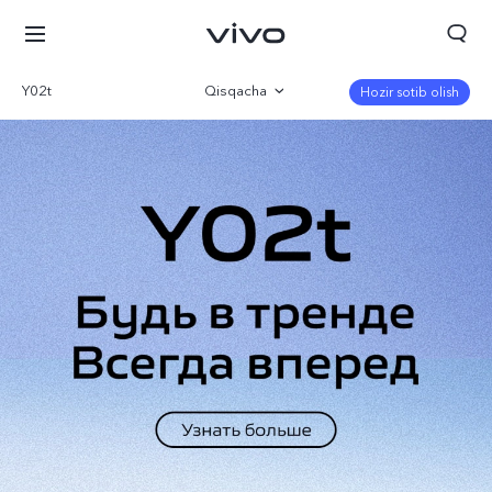
Y02t
Qisqacha
Hozir sotib olish
Galereya
Parametr