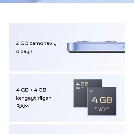
2.5D zamonaviy
dizayn
4 GB + 4 GB
kengaytirilgan
RAM