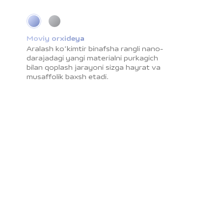
Moviy orxideya
Fazoviy kulrang
Aralash koʻkimtir binafsha rangli nano-
Barmoq izlari saqlanmaydigan ochiq
darajadagi yangi materialni purkagich
rangli soyali tekstura va silliq yuza sizni
bilan qoplash jarayoni sizga hayrat va
hayratda qoldiradi. Bu rang sizga
musaffolik baxsh etadi.
sokinlik va xotirjamlik baxsh etadi.