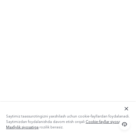
Saytimiz taassurotingizni yaxshilash uchun cookie-fayllardan foydalanadi.
Saytimizdan foydalanishda davom etish orqali
Cookie-fayllar siyosati
va
Maxfiylik siyosatiga
rozilik berasiz.