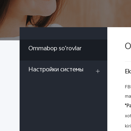
O
Ommabop so‘rovlar
Настройки системы
Ek
FBE
ma
"Pa
xo
kir