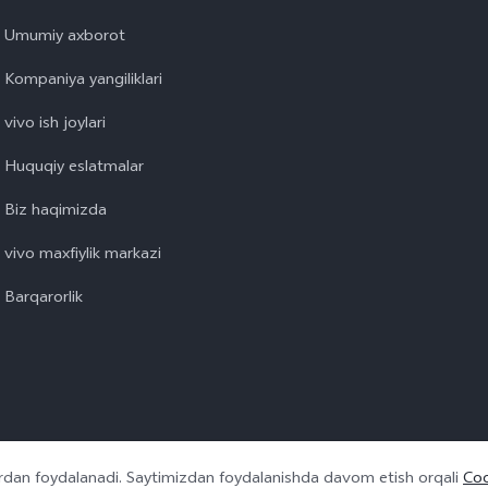
Umumiy axborot
Kompaniya yangiliklari
vivo ish joylari
Huquqiy eslatmalar
Biz haqimizda
vivo maxfiylik markazi
Barqarorlik
lardan foydalanadi. Saytimizdan foydalanishda davom etish orqali
Coo