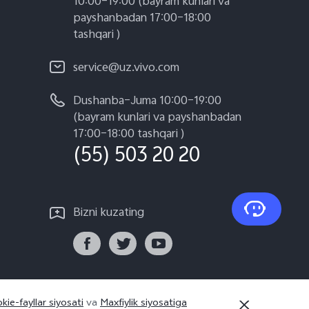
10:00–19:00 (bayram kunlari va
payshanbadan 17:00–18:00
tashqari )
service@uz.vivo.com
Dushanba–Juma 10:00–19:00
(bayram kunlari va payshanbadan
17:00–18:00 tashqari )
(55) 503 20 20
Bizni kuzating
kie-fayllar siyosati
va
Maxfiylik siyosatiga