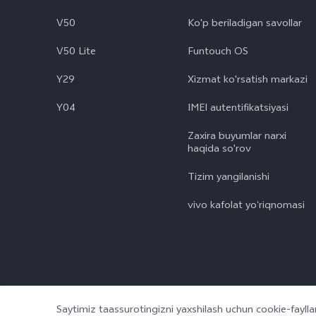
V50
Ko'p beriladigan savollar
V50 Lite
Funtouch OS
Y29
Xizmat ko'rsatish markazi
Y04
IMEI autentifikatsiyasi
Zaxira buyumlar narxi
haqida so'rov
Tizim yangilanishi
vivo kafolat yoʻriqnomasi
Saytimiz taassurotingizni yaxshilash uchun cookie-fayl