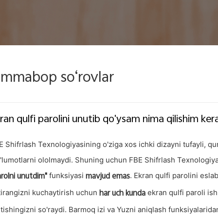
mmabop so‘rovlar
ran qulfi parolini unutib qo'ysam nima qilishim ker
 Shifrlash Texnologiyasining o'ziga xos ichki dizayni tufayli, q
'lumotlarni ololmaydi. Shuning uchun FBE Shifrlash Texnologiya
rolni unutdim"
mavjud emas
funksiyasi
. Ekran qulfi parolini esla
har uch kunda
tirangizni kuchaytirish uchun
ekran qulfi paroli is
itishingizni so'raydi. Barmoq izi va Yuzni aniqlash funksiyalarid