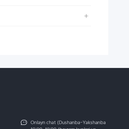
Onlayn chat (Dushanba–Yakshanba