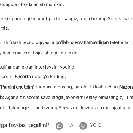
atdagidek foydalanish mumkin.
ar siz parolingizni unutgan bo'lsangiz, unda bizning Servis mark
amiz.
qo'llab-quvvatlamaydigan
E shifrlash texnologiyasini
telefonlar 
yidagi amallarni bajarishingiz mumkin:
Qulflangan ekran interfeysini yoqing;
5
marta
 Parolni
noto'g'ri kiriting;
Parolni unutdim
Nazora
"
" tugmasini bosing, parolni tiklash uchun
h:
Agar siz Nazorat savollariga javoblarni eslay olmasangiz, ilt
olat taloningiz bilan bizning Servis markazimizga murojaat qilin
zga foydasi tegdimi?
HA
YO'Q