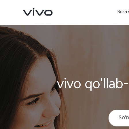
Bosh 
vivo qo'llab
V70 5G
X300Pro
yangi
yangi