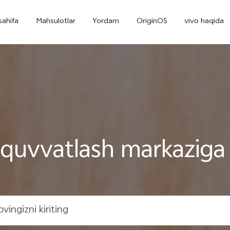
sahifa
Mahsulotlar
Yordam
OriginOS
vivo haqida
-quvvatlash markaziga 
X300
X300 FE
yangi
yangi