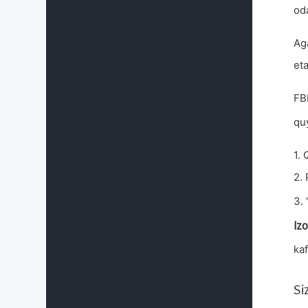
od
Ag
et
FB
qu
1. 
2.
3. 
Izo
kaf
Si