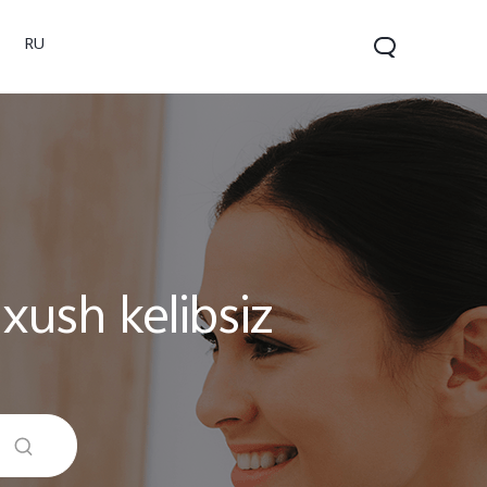
RU
xush kelibsiz
V60 5G
V60 Lite