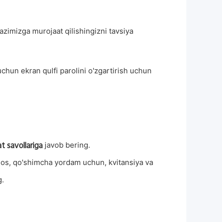
azimizga murojaat qilishingizni tavsiya
uchun ekran qulfi parolini o'zgartirish uchun
t savollariga
javob bering.
imos, qo'shimcha yordam uchun, kvitansiya va
g.