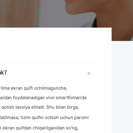
ak?
urilma ekran qulfi ochilmaguncha,
sidan foydalanadigan vivo smartfonlarida
b qolish tavsiya etiladi. Shu bilan birga,
hlatilmasa, tizim qulfni ochish uchun parolni
an ekran qulfdan chiqarilganidan so'ng,