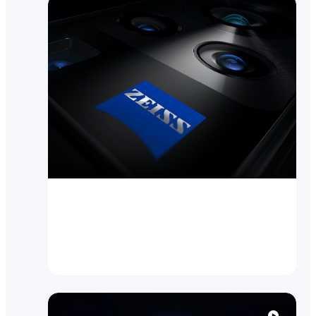
Инновации
vivo и ZEISS объявляют о
глобальном партнерстве в
области мобильной фо