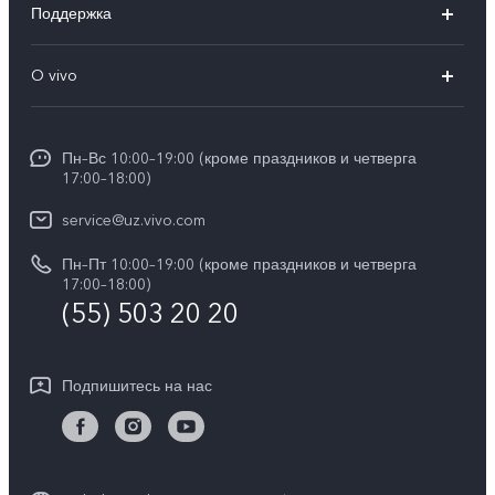
Поддержка
V50 Lite
FAQs
O vivo
Y29
Funtouch OS
Общая информация
Y04
Сервисные центры
Пн–Вс 10:00–19:00 (кроме праздников и четверга
Пресс Центр
17:00–18:00)
IMEI аутентификация
Карьера в vivo
service@uz.vivo.com
Запрос стоимости запчастей
Юридическая информация
Пн–Пт 10:00–19:00 (кроме праздников и четверга
Обновление системы
17:00–18:00)
О нас
(55) 503 20 20
Инструкции по гарантии vivo
Центр конфиденциальности vivo
Подпишитесь на нас
Стабильность