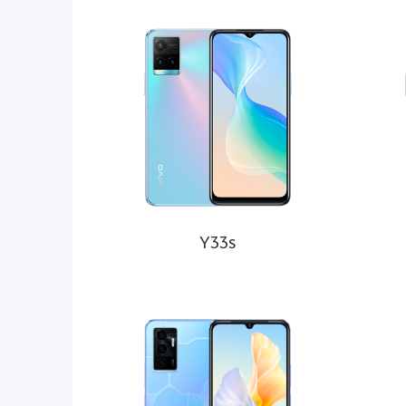
Серия
Серия
Y33s