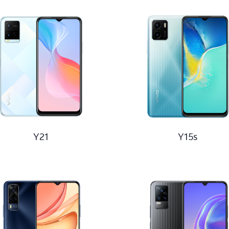
 Y
X50
 V
Y21
Y15s