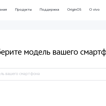
вная
Продукты
Поддержка
OriginOS
O vivo
ерите модель вашего смарт
ль вашего смартфона
X300
X300 FE
Новинка
Новинка
 X
Все модели
X60 Pro
X50 