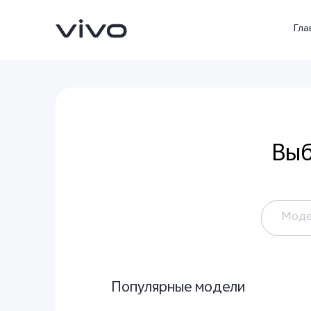
Гла
Выб
Моде
V70 5G
X300Pro
Новинка
Новинка
Серия
Популярные модели