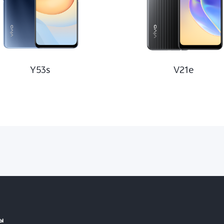
Y53s
V21e
ы