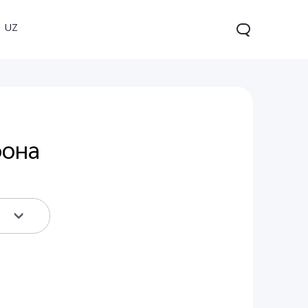
UZ
фона
V60 5G
V60 Lite
Pro