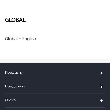
GLOBAL
Global -
English
Продукты
V50
Поддержка
V50 Lite
FAQs
O vivo
Y29
Funtouch OS
Общая информация