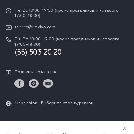
Y04
Сервисные центры
Пн–Вс 10:00–19:00 (кроме праздников и четверга
Пресс Центр
17:00–18:00)
IMEI аутентификация
Карьера в vivo
service@uz.vivo.com
Запрос стоимости запчастей
Юридическая информация
Пн–Пт 10:00–19:00 (кроме праздников и четверга
Обновление системы
17:00–18:00)
О нас
(55) 503 20 20
Инструкции по гарантии vivo
Центр конфиденциальности vivo
Подпишитесь на нас
Стабильность
Uzbekistan | Выберите страну/регион
© vivo Mobile Communication Co., Ltd., 2026. Все права защищены.