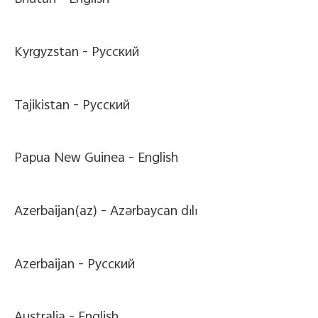
Bhutan -
English
Kyrgyzstan -
Pусский
Tajikistan -
Pусский
Papua New Guinea -
English
Azerbaijan(az) -
Azərbaycan dili
Azerbaijan -
Pусский