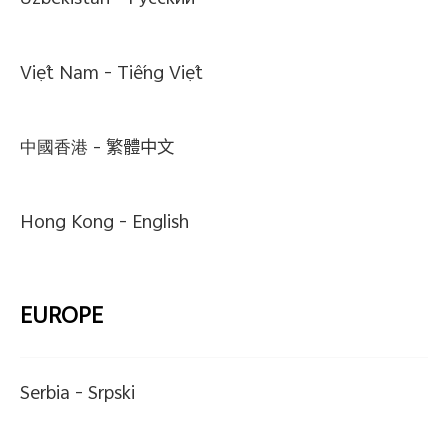
Uzbekistan -
Pусский
Việt Nam -
Tiếng Việt
中國香港 -
繁體中文
Hong Kong -
English
EUROPE
Serbia -
Srpski