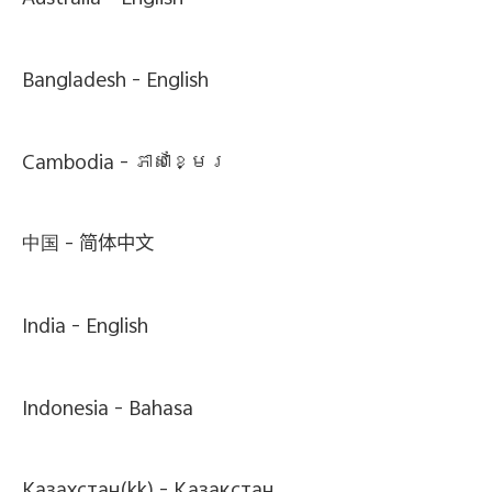
Australia -
English
Bangladesh -
English
Cambodia -
ភាសាខ្មែរ
中国 -
简体中文
India -
English
Indonesia -
Bahasa