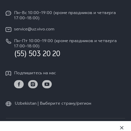
Общая информация
Y04
Сервисные центры
Пн–Вс 10:00–19:00 (кроме праздников и четверга
Пресс Центр
17:00–18:00)
IMEI аутентификация
Карьера в vivo
service@uz.vivo.com
Запрос стоимости запчастей
Юридическая информация
Пн–Пт 10:00–19:00 (кроме праздников и четверга
Обновление системы
17:00–18:00)
О нас
(55) 503 20 20
Инструкции по гарантии vivo
Центр конфиденциальности vivo
Подпишитесь на нас
Стабильность
Uzbekistan | Выберите страну/регион
© vivo Mobile Communication Co., Ltd., 2026. Все права защищены.