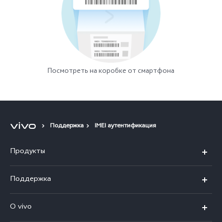
Посмотреть на коробке от смартфона
Поддержка
IMEI аутентификация
Продукты
V50
Поддержка
V50 Lite
FAQs
O vivo
Y29
Funtouch OS