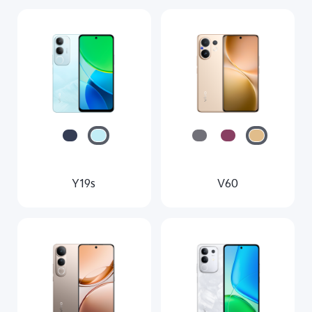
Y19s
V60