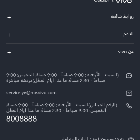
المنتجات
روابط شائعة
V50 Lite 5G
الدعم
Y19s Pro
الاسئلة الشائعة
عن vivo
Y04
مركز الخدمة
عن vivo
Y17s
Funtouch OS
(السبت - الأربعاء : 9:00 صباحاً - 9:00 مساءً، الخميس: 9:00
نبذة عنا
Y02
صباحاً - 2:30 مساءً. ما عدا ايام العطل)دردشة مباشرة
مصادقة IMEI
الإشعارات القانونية
كل الموديلات
service.ye@me.vivo.com
اسعار قطع الغيار
الاستدامة
(الرقم المجاني)السبت - الأربعاء : 9:00 صباحاً - 9:00 مساءً،
تحديثات النظام
الخميس: 9:00 صباحاً - 2:30 مساءً. ما عدا ايام العطل
8008888
تعلیمات الضمان
بيان الخصوصية بشأن خدمة العملاء