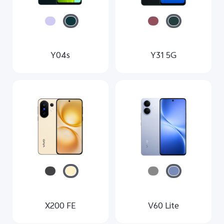
Y04s
Y31 5G
X200 FE
V60 Lite