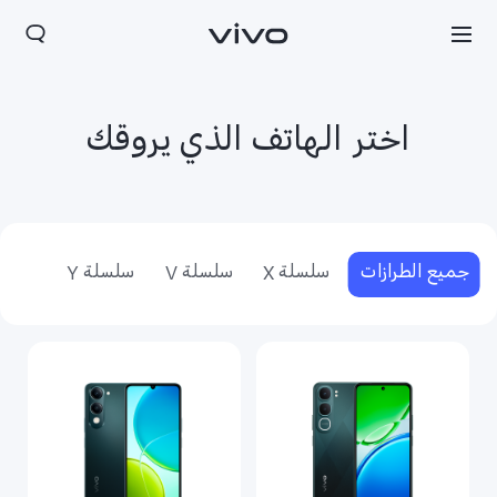
اختر الهاتف الذي يروقك
جميع الطرازات
سلسلة X
سلسلة V
سلسلة Y
Yemen(AR) | حدد البلد/المنطقة