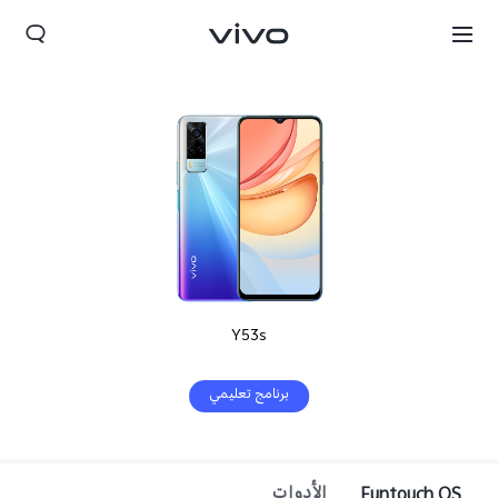
Y53s
برنامج تعليمي
Yemen(AR) | حدد البلد/المنطقة
Funtouch OS
الأدوات