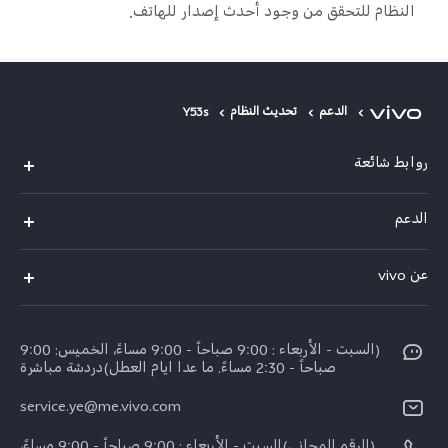
النظام للتحقق من وجود أحدث إصدار للهاتف.
الدعم
تحديث النظام
Y53s
روابط شائعة
V50 Lite 5G
الدعم
Y19s Pro
الاسئلة الشائعة
عن vivo
Y04
مركز الخدمة
عن vivo
Y17s
Funtouch OS
(السبت - الأربعاء : 9:00 صباحاً - 9:00 مساءً، الخميس: 9:00
نبذة عنا
Y02
صباحاً - 2:30 مساءً. ما عدا ايام العطل)دردشة مباشرة
مصادقة IMEI
الإشعارات القانونية
كل الموديلات
service.ye@me.vivo.com
اسعار قطع الغيار
الاستدامة