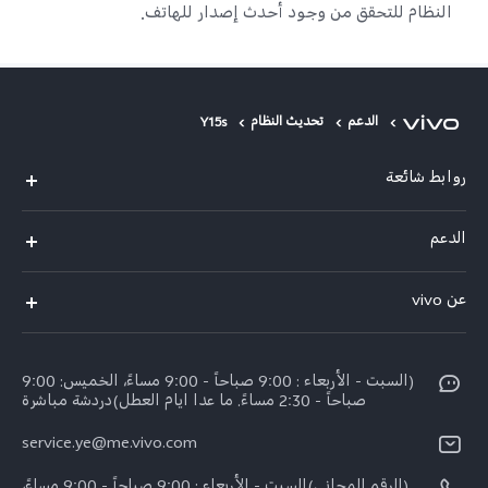
النظام للتحقق من وجود أحدث إصدار للهاتف.
الدعم
تحديث النظام
Y15s
روابط شائعة
V50 Lite 5G
الدعم
Y19s Pro
الاسئلة الشائعة
عن vivo
Y04
مركز الخدمة
عن vivo
Y17s
Funtouch OS
(السبت - الأربعاء : 9:00 صباحاً - 9:00 مساءً، الخميس: 9:00
نبذة عنا
Y02
صباحاً - 2:30 مساءً. ما عدا ايام العطل)دردشة مباشرة
مصادقة IMEI
الإشعارات القانونية
كل الموديلات
service.ye@me.vivo.com
اسعار قطع الغيار
الاستدامة