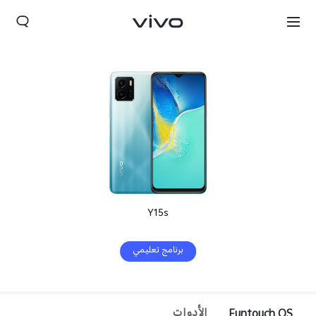
Y15s
برنامج تعليمي
Yemen(AR) | حدد البلد/المنطقة
Funtouch OS
الأدوات