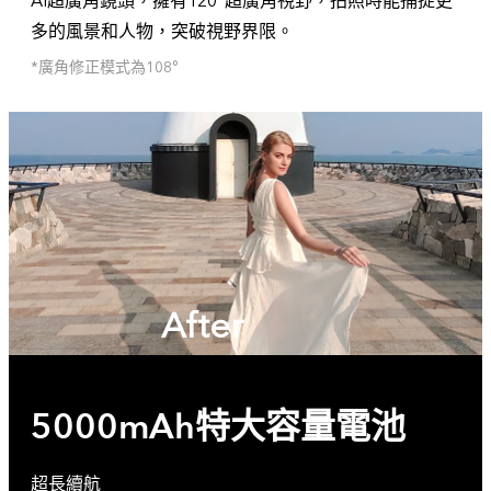
AI超廣角鏡頭，擁有120°超廣角視野，拍照時能捕捉更
多的風景和人物，突破視野界限。
*廣角修正模式為108°
After
5000mAh特大容量電池
超長續航