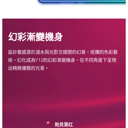
幻彩漸變機身
設計靈感源於湖水與光影交錯間的幻景，斑斕的色彩藝
術，幻化成為Y12的幻彩漸變機身，在不同角度下呈現
出精緻優雅的光景。
湖水藍
勃艮第红