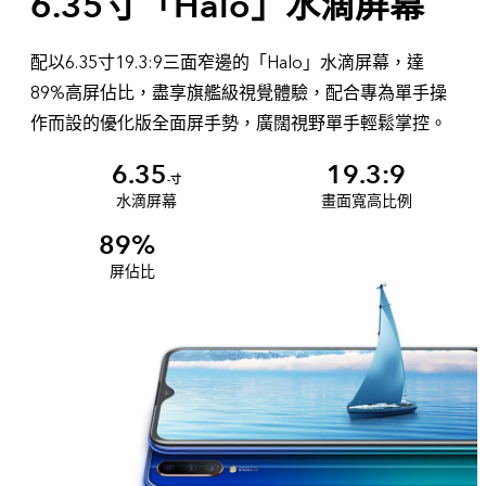
6.35寸「Halo」水滴屏幕
配以6.35寸19.3:9三面窄邊的「Halo」水滴屏幕，達
89%高屏佔比，盡享旗艦級視覺體驗，配合專為單手操
作而設的優化版全面屏手勢，廣闊視野單手輕鬆掌控。
6.35
19.3:9
-寸
水滴屏幕
畫面寬高比例
89%
屏佔比