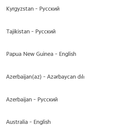
Kyrgyzstan -
Pусский
Tajikistan -
Pусский
Papua New Guinea -
English
Azerbaijan(az) -
Azərbaycan dili
Azerbaijan -
Pусский
Australia -
English