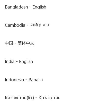
Bangladesh -
English
Cambodia -
ភាសាខ្មែរ
中国 -
简体中文
India -
English
Indonesia -
Bahasa
Казахстан(kk) -
Қазақстан