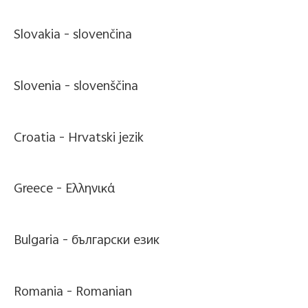
Slovakia -
slovenčina
Slovenia -
slovenščina
Croatia -
Hrvatski jezik
Greece -
Ελληνικά
Bulgaria -
български език
Romania -
Romanian