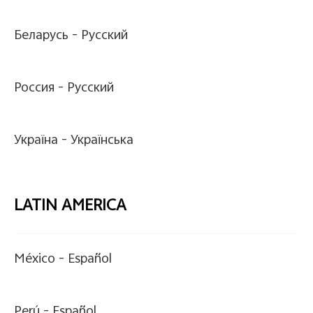
Беларусь -
Pусский
Россия -
Pусский
Україна -
Українська
LATIN AMERICA
México -
Español
Perú -
Español