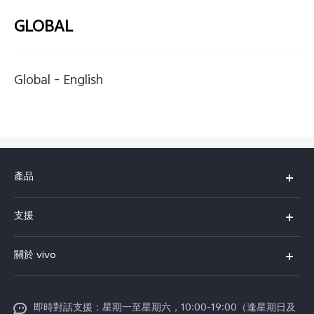
GLOBAL
Global -
English
產品
X300 Pro
支援
X300
FAQs
關於 vivo
Y21d
服務中心
企業文化
V60 Lite 5G
Funtouch OS
即時對話支援：星期一至星期六，10:00-19:00（逢星期日及
新聞資訊