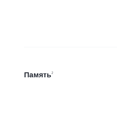
Память
2