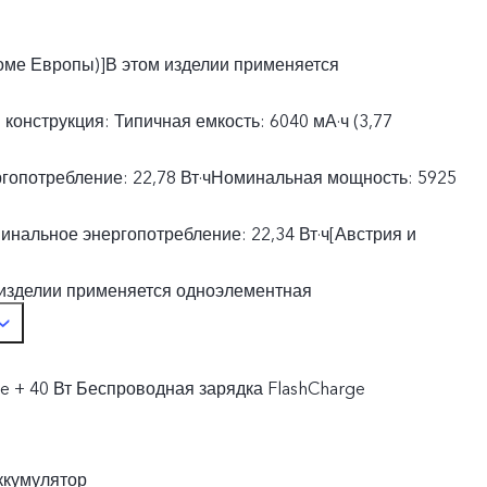
оме Европы)]В этом изделии применяется
конструкция: Типичная емкость: 6040 мА·ч (3,77
гопотребление: 22,78 Вт·чНоминальная мощность: 5925
минальное энергопотребление: 22,34 Вт·ч[Австрия и
 изделии применяется одноэлементная
ичная емкость: 5360 мА·ч (3,77 В)Типичное
ge + 40 Вт Беспроводная зарядка FlashCharge
ие: 19,68 Вт·чНоминальная мощность: 5255 мА·ч (3,77
нергопотребление: 19,29 Вт·ч
ккумулятор