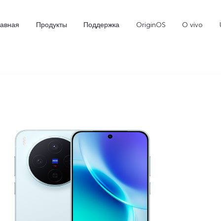
лавная
Продукты
Поддержка
OriginOS
O vivo
X300
X300 FE
Новинка
Новинка