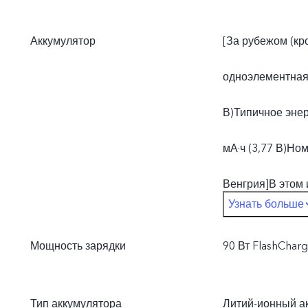
Аккумулятор
[За рубежом (кр
одноэлементная 
В)Типичное энер
мА·ч (3,77 В)Но
Венгрия]В этом
Узнать больше
конструкция:Тип
Мощность зарядки
90 Вт FlashChar
энергопотреблен
В)Номинальное э
Тип аккумулятора
Литий-ионный а