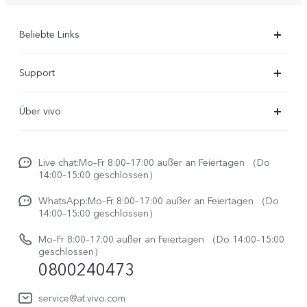
Beliebte Links
X300 Ultra
Support
X300 Pro
FAQs
Über vivo
X300
Service Center
Unsere Kultur
X300 FE
Funtouch OS
Live chat:Mo–Fr 8:00–17:00 außer an Feiertagen （Do
Impressum
V70
14:00–15:00 geschlossen）
IMEI-Authentifizierung
Rechtliche Hinweise
V70 FE
WhatsApp:Mo–Fr 8:00–17:00 außer an Feiertagen （Do
System Verbesserung
14:00–15:00 geschlossen）
Nachhaltigkeit
Y31e 5G
Reparaturerfassung
Mo–Fr 8:00–17:00 außer an Feiertagen （Do 14:00–15:00
vivo Datenschutzcenter
geschlossen）
vivo Buds Air3
0800240473
Benutzerhandbuch
vivo Watch GT 2
Log aktualisieren
service@at.vivo.com