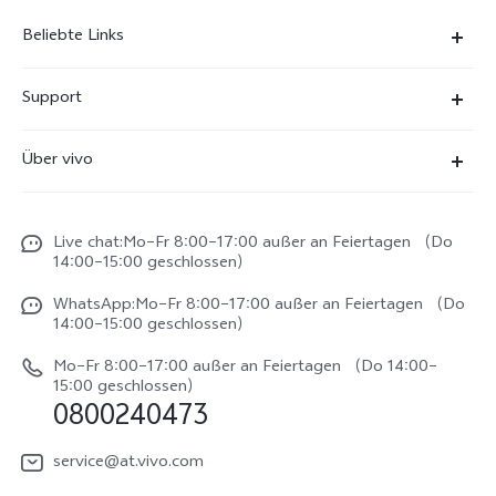
Beliebte Links
X300 Ultra
Support
X300 Pro
FAQs
Über vivo
X300
Service Center
Unsere Kultur
X300 FE
Funtouch OS
Live chat:Mo–Fr 8:00–17:00 außer an Feiertagen （Do
Impressum
V70
14:00–15:00 geschlossen）
IMEI-Authentifizierung
Rechtliche Hinweise
V70 FE
WhatsApp:Mo–Fr 8:00–17:00 außer an Feiertagen （Do
System Verbesserung
14:00–15:00 geschlossen）
Nachhaltigkeit
Y31e 5G
Reparaturerfassung
Mo–Fr 8:00–17:00 außer an Feiertagen （Do 14:00–
vivo Datenschutzcenter
15:00 geschlossen）
vivo Buds Air3
0800240473
Benutzerhandbuch
vivo Watch GT 2
Log aktualisieren
service@at.vivo.com