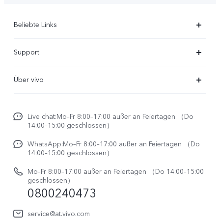
Beliebte Links
X300 Ultra
Support
X300 Pro
FAQs
Über vivo
X300
Service Center
Unsere Kultur
X300 FE
Funtouch OS
Live chat:Mo–Fr 8:00–17:00 außer an Feiertagen （Do
Impressum
V70
14:00–15:00 geschlossen）
IMEI-Authentifizierung
Rechtliche Hinweise
V70 FE
WhatsApp:Mo–Fr 8:00–17:00 außer an Feiertagen （Do
System Verbesserung
14:00–15:00 geschlossen）
Nachhaltigkeit
Y31e 5G
Reparaturerfassung
Mo–Fr 8:00–17:00 außer an Feiertagen （Do 14:00–15:00
vivo Datenschutzcenter
geschlossen）
vivo Buds Air3
0800240473
Benutzerhandbuch
vivo Watch GT 2
Log aktualisieren
service@at.vivo.com