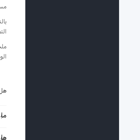
مسح
الت
ملح
الو
هل 
ما 
هل 