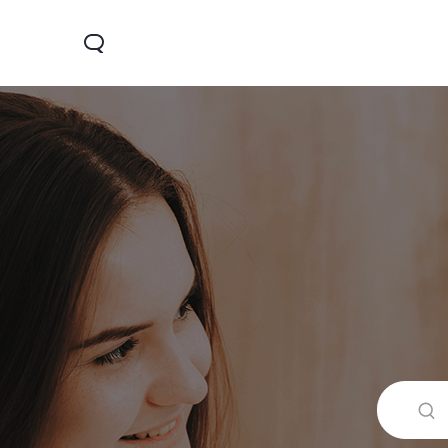
X200 FE
V60 Lite 5G
V60