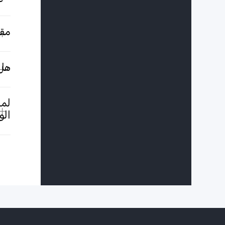
مقد
هل 
لما
الو