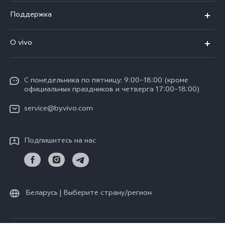
V40 5G
Поддержка
V30 5G
FAQs
O vivo
V30 Lite
Сервисный центр
Общая информация
V30e
Funtouch OS
С понедельника по пятницу: 9:00–18:00 (кроме
Карьера в vivo
Y17s
официальных праздников и четверга 17:00–18:00)
IMEI аутентификация
Юридическая информация
Y18
service@by.vivo.com
Обновление системы
О нас
Y28
Инструкции по гарантии vivo
Подпишитесь на нас
Центр конфиденциальности vivo
Y36
Стабильность
Все модели
Беларусь | Выберите страну/регион