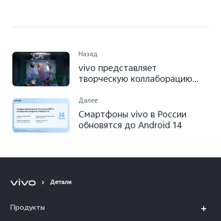
Назад
vivo представляет
творческую коллаборацию
голландской художницы Ноа
Верхофстадт и vivo V29,
Далее
мастера портретной
Смартфоны vivo в России
фотографии
обновятся до Android 14
Детали
Продукты