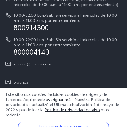
La vida en vivo
Y38 5G
miercoles de 10:00 a.m. a 11:00 a.m. por entrenamiento)
Consulta el Precio de los Repuestos
Acerca de nosotros
Y31 5G
10:00-22:00 Lun.-Sáb, Sin servicio el miercoles de 10:00
Manual del usuario
a.m. a 11:00 a.m. por entrenamiento
Avisos legales
800914300
Servicio de Agendamiento
Sostenibilidad
10:00-22:00 Lun.-Sáb, Sin servicio el miercoles de 10:00
Instrucciones de la garantía de vivo
a.m. a 11:00 a.m. por entrenamiento
Centro de privacidad de vivo
800004140
Accesibilidad
service@cl.vivo.com
Síganos
Este sitio usa cookies, incluidas cookies de origen y de
terceros. Aquí puede
averiguar más
. Nuestra Política de
privacidad se actualizó el
Última actualización: 1 de mayo de
2022
y puede leer la
Política de privacidad de vivo
más
Chile | Seleccione país/región
reciente.
Preferencia de consentimiento