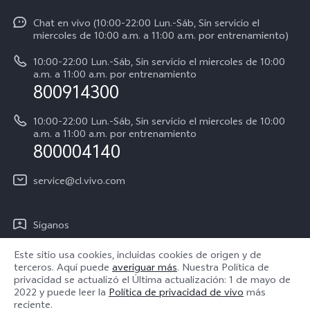
Y04
Autenticación de IMEI
Chat en vivo (10:00-22:00 Lun.-Sáb, Sin servicio el
La vida en vivo
Y38 5G
miercoles de 10:00 a.m. a 11:00 a.m. por entrenamiento)
Consulta el Precio de los Repuestos
Acerca de nosotros
Y31 5G
10:00-22:00 Lun.-Sáb, Sin servicio el miercoles de 10:00
Manual del usuario
a.m. a 11:00 a.m. por entrenamiento
Avisos legales
800914300
Servicio de Agendamiento
Sostenibilidad
10:00-22:00 Lun.-Sáb, Sin servicio el miercoles de 10:00
Instrucciones de la garantía de vivo
a.m. a 11:00 a.m. por entrenamiento
Centro de privacidad de vivo
800004140
Accesibilidad
service@cl.vivo.com
Síganos
Este sitio usa cookies, incluidas cookies de origen y de
terceros. Aquí puede
averiguar más
. Nuestra Política de
privacidad se actualizó el
Última actualización: 1 de mayo de
2022
y puede leer la
Política de privacidad de vivo
más
Chile | Seleccione país/región
reciente.