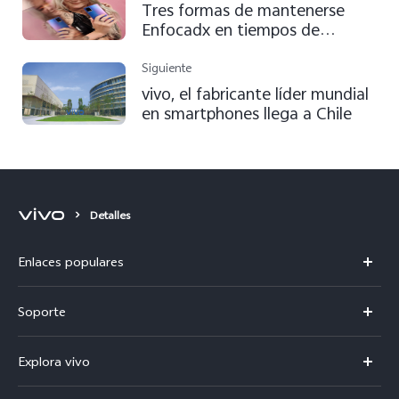
Tres formas de mantenerse
Enfocadx en tiempos de
pandemia
Siguiente
vivo, el fabricante líder mundial
en smartphones llega a Chile
Detalles
Enlaces populares
V50
Soporte
V60 Lite 5G
Centro de servicio
Explora vivo
Y21d
Funtouch OS
Noticias