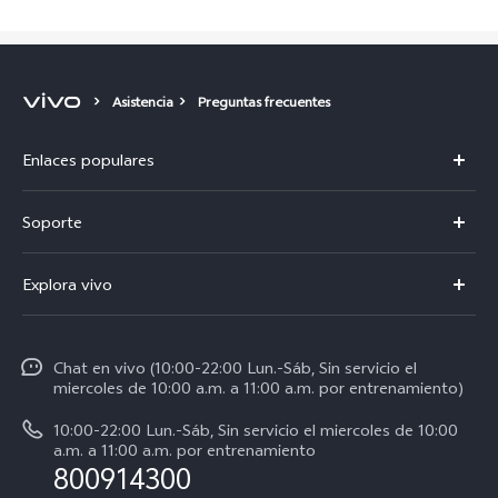
Asistencia
Preguntas frecuentes
Enlaces populares
V50
Soporte
V60 Lite 5G
Centro de servicio
Explora vivo
Y21d
Funtouch OS
Noticias
Y04
Autenticación de IMEI
Chat en vivo (10:00-22:00 Lun.-Sáb, Sin servicio el
La vida en vivo
Y38 5G
miercoles de 10:00 a.m. a 11:00 a.m. por entrenamiento)
Consulta el Precio de los Repuestos
Acerca de nosotros
Y31 5G
10:00-22:00 Lun.-Sáb, Sin servicio el miercoles de 10:00
Manual del usuario
a.m. a 11:00 a.m. por entrenamiento
Avisos legales
800914300
Servicio de Agendamiento