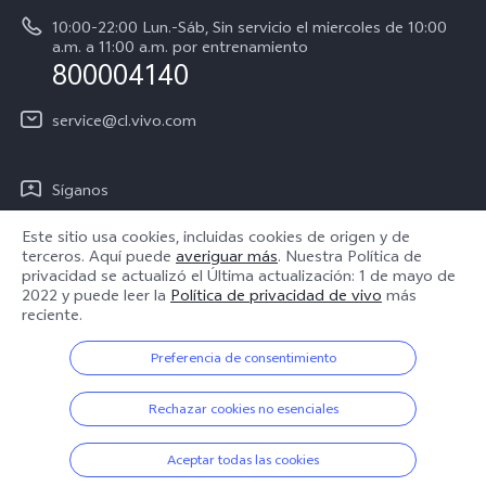
Sostenibilidad
10:00-22:00 Lun.-Sáb, Sin servicio el miercoles de 10:00
Instrucciones de la garantía de vivo
a.m. a 11:00 a.m. por entrenamiento
Centro de privacidad de vivo
800004140
Accesibilidad
service@cl.vivo.com
Síganos
Este sitio usa cookies, incluidas cookies de origen y de
terceros. Aquí puede
averiguar más
. Nuestra Política de
privacidad se actualizó el
Última actualización: 1 de mayo de
2022
y puede leer la
Política de privacidad de vivo
más
Chile | Seleccione país/región
reciente.
Preferencia de consentimiento
© 2026 vivo Mobile Communication Co., Ltd. Todos los derechos
Rechazar cookies no esenciales
reservados.
Política de privacidad
|
Política de cookies
|
Soporte de privacidad
|
Configuración de cookies
Aceptar todas las cookies