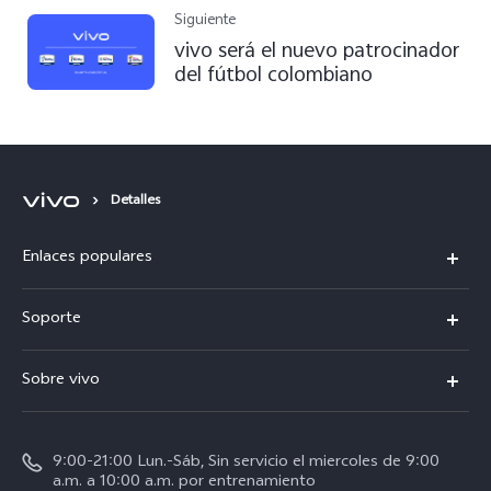
aniversario
Siguiente
vivo será el nuevo patrocinador
del fútbol colombiano
Detalles
Enlaces populares
X300 Pro
Soporte
V70
Preguntas frecuentes
Sobre vivo
V70 FE
Centro de servicio
Info
Y31 5G
Verificación de IMEI
9:00-21:00 Lun.-Sáb, Sin servicio el miercoles de 9:00
Noticias
Y11d
a.m. a 10:00 a.m. por entrenamiento