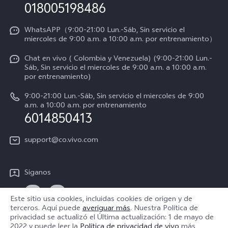
Consulta el Precio de los Repuestos
018005198486
Empleos en vivo
Manual de usuario
Avisos legales
WhatsAPP（9:00-21:00 Lun.-Sáb, Sin servicio el
miercoles de 9:00 a.m. a 10:00 a.m. por entrenamiento）
Servicio de logística
Acerca de nosotros
Chat en vivo ( Colombia y Venezuela) (9:00-21:00 Lun.-
Progreso de la reparación
Sáb, Sin servicio el miercoles de 9:00 a.m. a 10:00 a.m.
Sostenibilidad
por entrenamiento)
Instrucciones de la garantía de vivo
Centro de privacidad de vivo
9:00-21:00 Lun.-Sáb, Sin servicio el miercoles de 9:00
a.m. a 10:00 a.m. por entrenamiento
Accesibilidad
6014850413
support@co.vivo.com
Síganos
Este sitio usa cookies, incluidas cookies de origen y de
terceros. Aquí puede
averiguar más
. Nuestra Política de
privacidad se actualizó el
Última actualización: 1 de mayo de
Colombia | Seleccione país/región
2022
y puede leer la
Política de privacidad de vivo
más