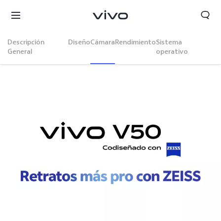
Descripción
Diseño
Cámara
Rendimiento
Sistema
General
operativo
Colombia | Seleccione país/región