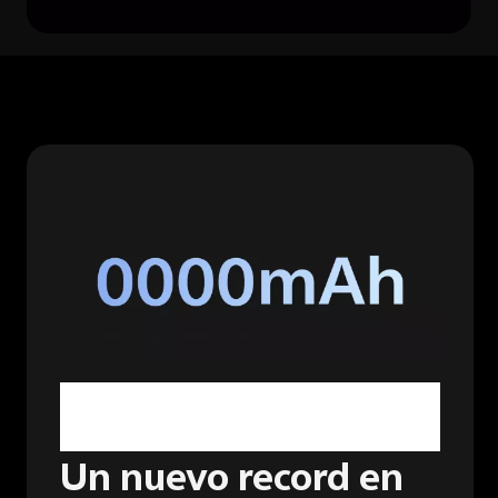
Batería BlueVolt
de 6000
mAh
1
Un nuevo record en