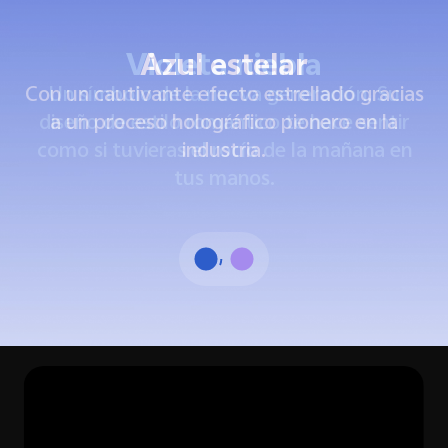
Azul estelar
Con un cautivante efecto estrellado gracias
a un proceso holográfico pionero en la
industria.