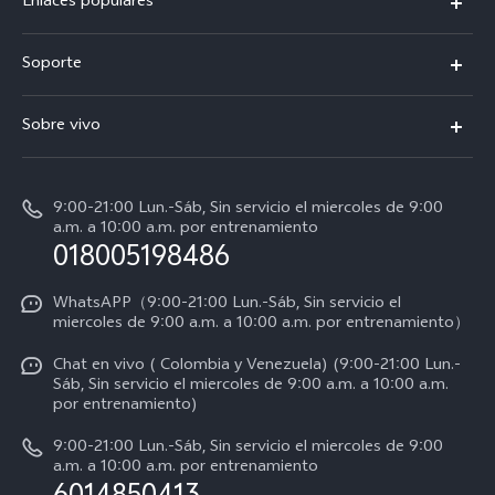
Enlaces populares
X300 Pro
Soporte
V70
Preguntas frecuentes
Sobre vivo
V70 FE
Centro de servicio
Info
Y31 5G
Verificación de IMEI
9:00-21:00 Lun.-Sáb, Sin servicio el miercoles de 9:00
Noticias
Y11d
a.m. a 10:00 a.m. por entrenamiento
Consulta el Precio de los Repuestos
018005198486
Empleos en vivo
Manual de usuario
Avisos legales
WhatsAPP（9:00-21:00 Lun.-Sáb, Sin servicio el
miercoles de 9:00 a.m. a 10:00 a.m. por entrenamiento）
Servicio de logística
Acerca de nosotros
Chat en vivo ( Colombia y Venezuela) (9:00-21:00 Lun.-
Progreso de la reparación
Sáb, Sin servicio el miercoles de 9:00 a.m. a 10:00 a.m.
Sostenibilidad
por entrenamiento)
Instrucciones de la garantía de vivo
Centro de privacidad de vivo
9:00-21:00 Lun.-Sáb, Sin servicio el miercoles de 9:00
a.m. a 10:00 a.m. por entrenamiento
Accesibilidad