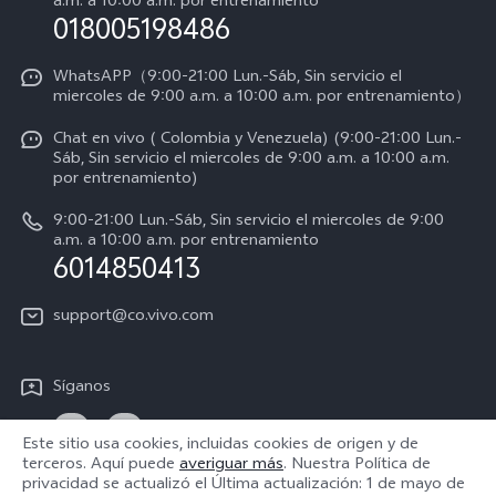
a.m. a 10:00 a.m. por entrenamiento
Consulta el Precio de los Repuestos
018005198486
Empleos en vivo
Manual de usuario
Avisos legales
WhatsAPP（9:00-21:00 Lun.-Sáb, Sin servicio el
miercoles de 9:00 a.m. a 10:00 a.m. por entrenamiento）
Servicio de logística
Acerca de nosotros
Chat en vivo ( Colombia y Venezuela) (9:00-21:00 Lun.-
Progreso de la reparación
Sáb, Sin servicio el miercoles de 9:00 a.m. a 10:00 a.m.
Sostenibilidad
por entrenamiento)
Instrucciones de la garantía de vivo
Centro de privacidad de vivo
9:00-21:00 Lun.-Sáb, Sin servicio el miercoles de 9:00
a.m. a 10:00 a.m. por entrenamiento
Accesibilidad
6014850413
support@co.vivo.com
Síganos
Este sitio usa cookies, incluidas cookies de origen y de
terceros. Aquí puede
averiguar más
. Nuestra Política de
privacidad se actualizó el
Última actualización: 1 de mayo de