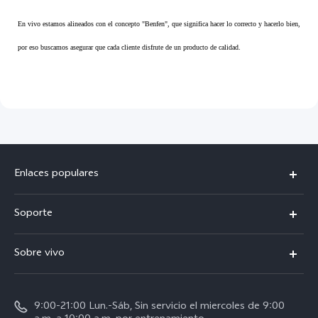
En vivo estamos alineados con el concepto "Benfen", que significa hacer lo correcto y hacerlo bien,
por eso buscamos asegurar que cada cliente disfrute de un producto de calidad.
Enlaces populares
X300 Pro
Soporte
V70
Preguntas frecuentes
Sobre vivo
V70 FE
Centro de servicio
Info
Y31 5G
Verificación de IMEI
9:00-21:00 Lun.-Sáb, Sin servicio el miercoles de 9:00
Noticias
Y11d