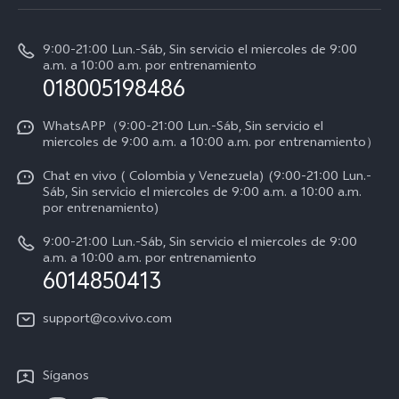
Centro de servicio
Info
Y31 5G
Verificación de IMEI
9:00-21:00 Lun.-Sáb, Sin servicio el miercoles de 9:00
Noticias
Y11d
a.m. a 10:00 a.m. por entrenamiento
Consulta el Precio de los Repuestos
018005198486
Empleos en vivo
Manual de usuario
Avisos legales
WhatsAPP（9:00-21:00 Lun.-Sáb, Sin servicio el
miercoles de 9:00 a.m. a 10:00 a.m. por entrenamiento）
Servicio de logística
Acerca de nosotros
Chat en vivo ( Colombia y Venezuela) (9:00-21:00 Lun.-
Progreso de la reparación
Sáb, Sin servicio el miercoles de 9:00 a.m. a 10:00 a.m.
Sostenibilidad
por entrenamiento)
Instrucciones de la garantía de vivo
Centro de privacidad de vivo
9:00-21:00 Lun.-Sáb, Sin servicio el miercoles de 9:00
a.m. a 10:00 a.m. por entrenamiento
Accesibilidad
6014850413
support@co.vivo.com
Síganos