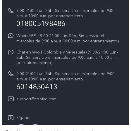
Y31 5G
Verificación de IMEI
9:00-21:00 Lun.-Sáb, Sin servicio el miercoles de 9:00
Noticias
Y11d
a.m. a 10:00 a.m. por entrenamiento
Consulta el Precio de los Repuestos
018005198486
Empleos en vivo
Manual de usuario
Avisos legales
WhatsAPP（9:00-21:00 Lun.-Sáb, Sin servicio el
miercoles de 9:00 a.m. a 10:00 a.m. por entrenamiento）
Servicio de logística
Acerca de nosotros
Chat en vivo ( Colombia y Venezuela) (9:00-21:00 Lun.-
Progreso de la reparación
Sáb, Sin servicio el miercoles de 9:00 a.m. a 10:00 a.m.
Sostenibilidad
por entrenamiento)
Instrucciones de la garantía de vivo
Centro de privacidad de vivo
9:00-21:00 Lun.-Sáb, Sin servicio el miercoles de 9:00
a.m. a 10:00 a.m. por entrenamiento
Accesibilidad
6014850413
support@co.vivo.com
Síganos