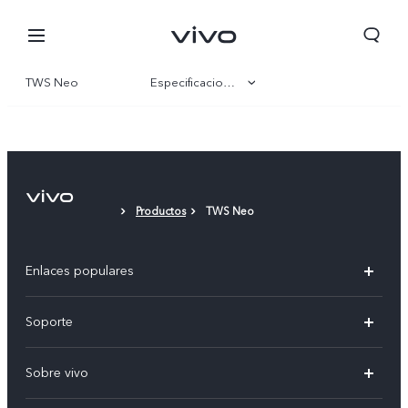
TWS Neo
Especificaciones
Visión general
Galería
Productos
TWS Neo
Enlaces populares
X300 Pro
Soporte
V70
Preguntas frecuentes
Colombia | Seleccione país/región
Sobre vivo
V70 FE
Centro de servicio
Info