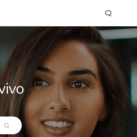
vivo
05
Y31 5G
nuevo
nuevo