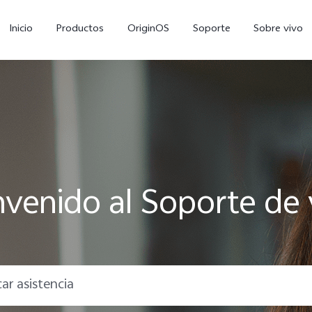
Inicio
Productos
OriginOS
Soporte
Sobre vivo
nvenido al Soporte de 
V70 FE
Y11d
Y