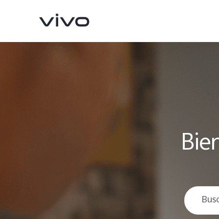
Bie
X300 Pro
V70
nuevo
nuevo