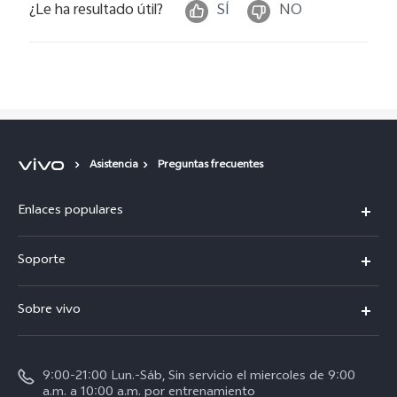
¿Le ha resultado útil?
SÍ
NO
Asistencia
Preguntas frecuentes
Enlaces populares
X300 Pro
Soporte
V70
Preguntas frecuentes
Sobre vivo
V70 FE
Centro de servicio
Info
Y31 5G
Verificación de IMEI
9:00-21:00 Lun.-Sáb, Sin servicio el miercoles de 9:00
Noticias
Y11d
a.m. a 10:00 a.m. por entrenamiento