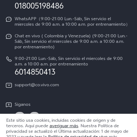
Consulta el Precio de los Repuestos
018005198486
Empleos en vivo
Manual de usuario
Avisos legales
WhatsAPP（9:00-21:00 Lun.-Sáb, Sin servicio el
miercoles de 9:00 a.m. a 10:00 a.m. por entrenamiento）
Servicio de logística
Acerca de nosotros
Chat en vivo ( Colombia y Venezuela) (9:00-21:00 Lun.-
Progreso de la reparación
Sáb, Sin servicio el miercoles de 9:00 a.m. a 10:00 a.m.
Sostenibilidad
por entrenamiento)
Instrucciones de la garantía de vivo
Centro de privacidad de vivo
9:00-21:00 Lun.-Sáb, Sin servicio el miercoles de 9:00
a.m. a 10:00 a.m. por entrenamiento
Accesibilidad
6014850413
support@co.vivo.com
Síganos
Este sitio usa cookies, incluidas cookies de origen y de
terceros. Aquí puede
averiguar más
. Nuestra Política de
privacidad se actualizó el
Última actualización: 1 de mayo de
Colombia | Seleccione país/región