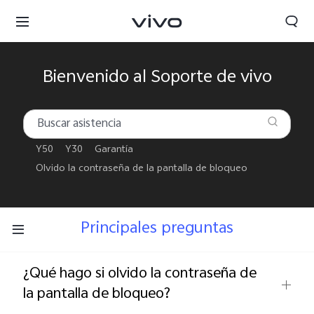
Bienvenido al Soporte de vivo
Y50
Y30
Garantía
Olvido la contraseña de la pantalla de bloqueo
Principales preguntas
¿Qué hago si olvido la contraseña de
Colombia | Seleccione país/región
la pantalla de bloqueo?