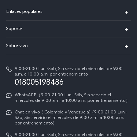
Enlaces populares
X300 Pro
Soporte
V70
Preguntas frecuentes
Sobre vivo
V70 FE
Centro de servicio
Info
Y31 5G
Verificación de IMEI
9:00-21:00 Lun.-Sáb, Sin servicio el miercoles de 9:00
Noticias
Y11d
a.m. a 10:00 a.m. por entrenamiento
Consulta el Precio de los Repuestos
018005198486
Empleos en vivo
Manual de usuario
Avisos legales
WhatsAPP（9:00-21:00 Lun.-Sáb, Sin servicio el
miercoles de 9:00 a.m. a 10:00 a.m. por entrenamiento）
Servicio de logística
Acerca de nosotros
Chat en vivo ( Colombia y Venezuela) (9:00-21:00 Lun.-
Progreso de la reparación
Sáb, Sin servicio el miercoles de 9:00 a.m. a 10:00 a.m.
Sostenibilidad
por entrenamiento)
Instrucciones de la garantía de vivo
Centro de privacidad de vivo
9:00-21:00 Lun.-Sáb, Sin servicio el miercoles de 9:00