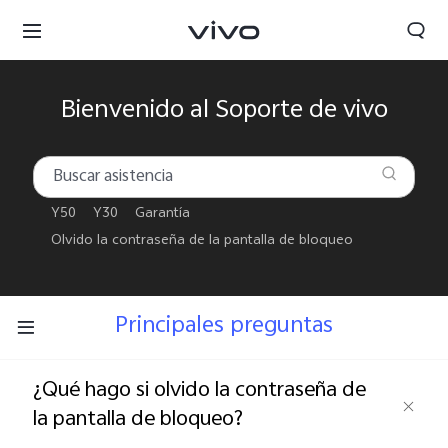
Bienvenido al Soporte de vivo
Y50
Y30
Garantía
Olvido la contraseña de la pantalla de bloqueo
Principales preguntas
¿Qué hago si olvido la contraseña de
Colombia | Seleccione país/región
la pantalla de bloqueo?