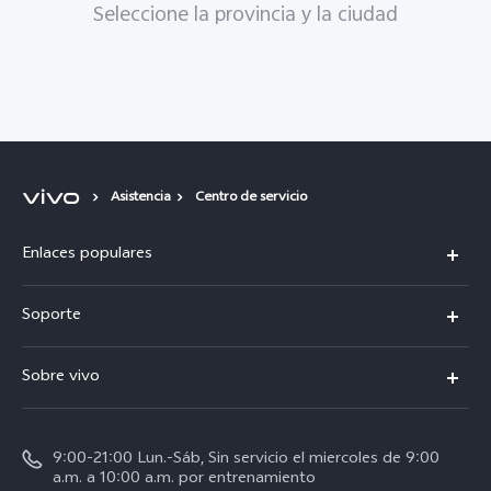
Seleccione la provincia y la ciudad
Asistencia
Centro de servicio
Enlaces populares
X300 Pro
Soporte
V70
Preguntas frecuentes
Sobre vivo
V70 FE
Centro de servicio
Info
Y31 5G
Verificación de IMEI
9:00-21:00 Lun.-Sáb, Sin servicio el miercoles de 9:00
Noticias
Y11d
a.m. a 10:00 a.m. por entrenamiento