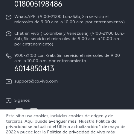
Consulta el Precio de los Repuestos
018005198486
Empleos en vivo
Manual de usuario
Avisos legales
WhatsAPP（9:00-21:00 Lun.-Sáb, Sin servicio el
miercoles de 9:00 a.m. a 10:00 a.m. por entrenamiento）
Servicio de logística
Acerca de nosotros
Chat en vivo ( Colombia y Venezuela) (9:00-21:00 Lun.-
Progreso de la reparación
Sáb, Sin servicio el miercoles de 9:00 a.m. a 10:00 a.m.
Sostenibilidad
por entrenamiento)
Instrucciones de la garantía de vivo
Centro de privacidad de vivo
9:00-21:00 Lun.-Sáb, Sin servicio el miercoles de 9:00
a.m. a 10:00 a.m. por entrenamiento
Accesibilidad
6014850413
support@co.vivo.com
Síganos
Este sitio usa cookies, incluidas cookies de origen y de
terceros. Aquí puede
averiguar más
. Nuestra Política de
privacidad se actualizó el
Última actualización: 1 de mayo de
Colombia | Seleccione país/región
2022
y puede leer la
Política de privacidad de vivo
más