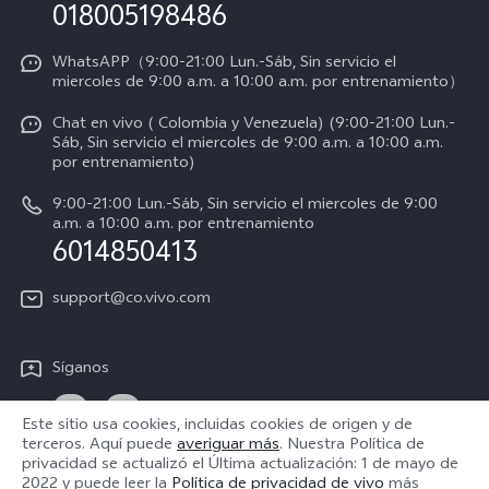
Consulta el Precio de los Repuestos
018005198486
Empleos en vivo
Manual de usuario
Avisos legales
WhatsAPP（9:00-21:00 Lun.-Sáb, Sin servicio el
miercoles de 9:00 a.m. a 10:00 a.m. por entrenamiento）
Servicio de logística
Acerca de nosotros
Chat en vivo ( Colombia y Venezuela) (9:00-21:00 Lun.-
Progreso de la reparación
Sáb, Sin servicio el miercoles de 9:00 a.m. a 10:00 a.m.
Sostenibilidad
por entrenamiento)
Instrucciones de la garantía de vivo
Centro de privacidad de vivo
9:00-21:00 Lun.-Sáb, Sin servicio el miercoles de 9:00
a.m. a 10:00 a.m. por entrenamiento
Accesibilidad
6014850413
support@co.vivo.com
Síganos
Este sitio usa cookies, incluidas cookies de origen y de
terceros. Aquí puede
averiguar más
. Nuestra Política de
privacidad se actualizó el
Última actualización: 1 de mayo de
Colombia | Seleccione país/región
2022
y puede leer la
Política de privacidad de vivo
más