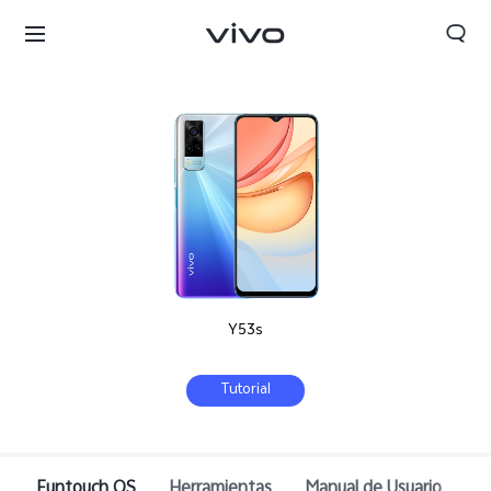
Y53s
Tutorial
Colombia | Seleccione país/región
Funtouch OS
Herramientas
Manual de Usuario