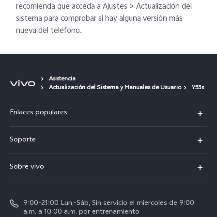
recomienda que acceda a Ajustes > Actualización del
sistema para comprobar si hay alguna versión más
nueva del teléfono.
Asistencia
Actualización del Sistema y Manuales de Usuario
Y53s
Enlaces populares
X300 Pro
Soporte
V70
Preguntas frecuentes
Sobre vivo
V70 FE
Centro de servicio
Info
Y31 5G
Verificación de IMEI
9:00-21:00 Lun.-Sáb, Sin servicio el miercoles de 9:00
Noticias
Y11d
a.m. a 10:00 a.m. por entrenamiento