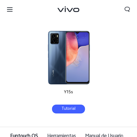
Y15s
Tutorial
Colombia | Seleccione país/región
Funtouch OS
Herramientas
Manual de Usuario