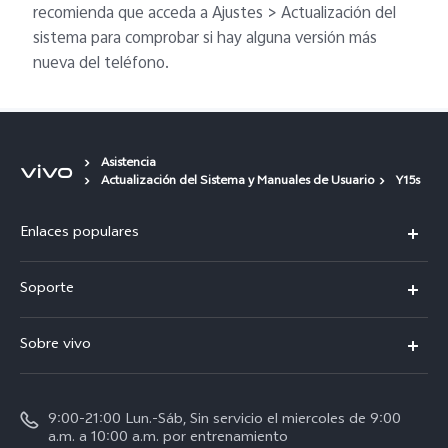
recomienda que acceda a Ajustes > Actualización del
sistema para comprobar si hay alguna versión más
nueva del teléfono.
Asistencia
Actualización del Sistema y Manuales de Usuario
Y15s
Enlaces populares
X300 Pro
Soporte
V70
Preguntas frecuentes
Sobre vivo
V70 FE
Centro de servicio
Info
Y31 5G
Verificación de IMEI
9:00-21:00 Lun.-Sáb, Sin servicio el miercoles de 9:00
Noticias
Y11d
a.m. a 10:00 a.m. por entrenamiento