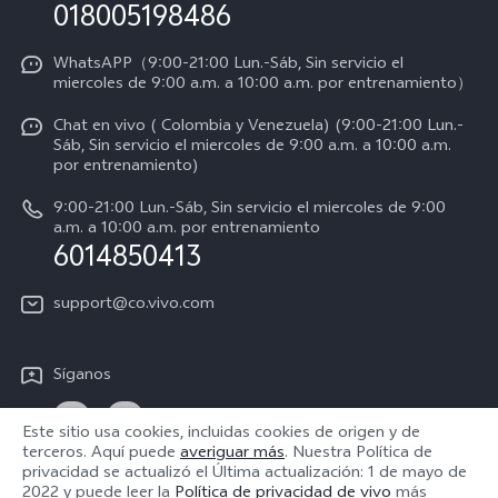
Consulta el Precio de los Repuestos
018005198486
Empleos en vivo
Manual de usuario
Avisos legales
WhatsAPP（9:00-21:00 Lun.-Sáb, Sin servicio el
miercoles de 9:00 a.m. a 10:00 a.m. por entrenamiento）
Servicio de logística
Acerca de nosotros
Chat en vivo ( Colombia y Venezuela) (9:00-21:00 Lun.-
Progreso de la reparación
Sáb, Sin servicio el miercoles de 9:00 a.m. a 10:00 a.m.
Sostenibilidad
por entrenamiento)
Instrucciones de la garantía de vivo
Centro de privacidad de vivo
9:00-21:00 Lun.-Sáb, Sin servicio el miercoles de 9:00
a.m. a 10:00 a.m. por entrenamiento
Accesibilidad
6014850413
support@co.vivo.com
Síganos
Este sitio usa cookies, incluidas cookies de origen y de
terceros. Aquí puede
averiguar más
. Nuestra Política de
privacidad se actualizó el
Última actualización: 1 de mayo de
Colombia | Seleccione país/región
2022
y puede leer la
Política de privacidad de vivo
más