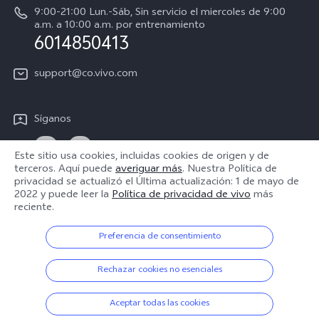
Centro de privacidad de vivo
9:00-21:00 Lun.-Sáb, Sin servicio el miercoles de 9:00
a.m. a 10:00 a.m. por entrenamiento
Accesibilidad
6014850413
support@co.vivo.com
Síganos
Este sitio usa cookies, incluidas cookies de origen y de
terceros. Aquí puede
averiguar más
. Nuestra Política de
privacidad se actualizó el
Última actualización: 1 de mayo de
Colombia | Seleccione país/región
2022
y puede leer la
Política de privacidad de vivo
más
reciente.
Preferencia de consentimiento
© 2026 vivo Mobile Communication Co., Ltd. Todos los derechos
reservados.
Rechazar cookies no esenciales
Política de Privacidad
|
Política de cookies
|
Soporte de privacidad
|
Configuración de cookies
Aceptar todas las cookies