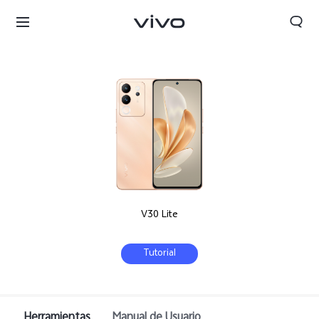
V30 Lite
Tutorial
Colombia | Seleccione país/región
Herramientas
Manual de Usuario