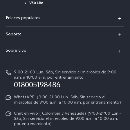
V30 Lite
Enlaces populares
X300 Pro
Soporte
V70
Preguntas frecuentes
Sobre vivo
V70 FE
Centro de servicio
Info
Y31 5G
Verificación de IMEI
9:00-21:00 Lun.-Sáb, Sin servicio el miercoles de 9:00
Noticias
Y11d
a.m. a 10:00 a.m. por entrenamiento
Consulta el Precio de los Repuestos
018005198486
Empleos en vivo
Manual de usuario
Avisos legales
WhatsAPP（9:00-21:00 Lun.-Sáb, Sin servicio el
miercoles de 9:00 a.m. a 10:00 a.m. por entrenamiento）
Servicio de logística
Acerca de nosotros
Chat en vivo ( Colombia y Venezuela) (9:00-21:00 Lun.-
Progreso de la reparación
Sáb, Sin servicio el miercoles de 9:00 a.m. a 10:00 a.m.
Sostenibilidad
por entrenamiento)
Instrucciones de la garantía de vivo