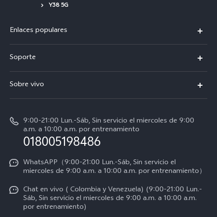
Y38 5G
Enlaces populares
X300 Pro
Soporte
V70
Preguntas frecuentes
Sobre vivo
V70 FE
Centro de servicio
Info
Y31 5G
Verificación de IMEI
9:00-21:00 Lun.-Sáb, Sin servicio el miercoles de 9:00
Noticias
Y11d
a.m. a 10:00 a.m. por entrenamiento
Consulta el Precio de los Repuestos
018005198486
Empleos en vivo
Manual de usuario
Avisos legales
WhatsAPP（9:00-21:00 Lun.-Sáb, Sin servicio el
miercoles de 9:00 a.m. a 10:00 a.m. por entrenamiento）
Servicio de logística
Acerca de nosotros
Chat en vivo ( Colombia y Venezuela) (9:00-21:00 Lun.-
Progreso de la reparación
Sáb, Sin servicio el miercoles de 9:00 a.m. a 10:00 a.m.
Sostenibilidad
por entrenamiento)
Instrucciones de la garantía de vivo