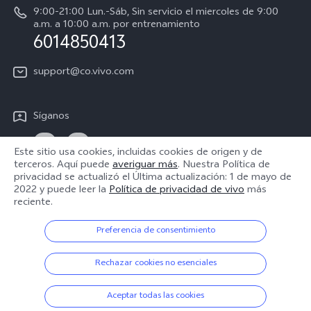
Centro de privacidad de vivo
9:00-21:00 Lun.-Sáb, Sin servicio el miercoles de 9:00
a.m. a 10:00 a.m. por entrenamiento
Accesibilidad
6014850413
support@co.vivo.com
Síganos
Este sitio usa cookies, incluidas cookies de origen y de
terceros. Aquí puede
averiguar más
. Nuestra Política de
privacidad se actualizó el
Última actualización: 1 de mayo de
Colombia | Seleccione país/región
2022
y puede leer la
Política de privacidad de vivo
más
reciente.
Preferencia de consentimiento
© 2026 vivo Mobile Communication Co., Ltd. Todos los derechos
reservados.
Rechazar cookies no esenciales
Política de Privacidad
|
Política de cookies
|
Soporte de privacidad
|
Configuración de cookies
Aceptar todas las cookies