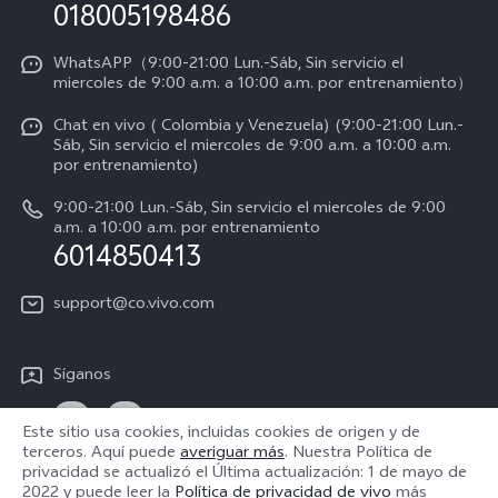
Consulta el Precio de los Repuestos
018005198486
Empleos en vivo
Manual de usuario
Avisos legales
WhatsAPP（9:00-21:00 Lun.-Sáb, Sin servicio el
miercoles de 9:00 a.m. a 10:00 a.m. por entrenamiento）
Servicio de logística
Acerca de nosotros
Chat en vivo ( Colombia y Venezuela) (9:00-21:00 Lun.-
Progreso de la reparación
Sáb, Sin servicio el miercoles de 9:00 a.m. a 10:00 a.m.
Sostenibilidad
por entrenamiento)
Instrucciones de la garantía de vivo
Centro de privacidad de vivo
9:00-21:00 Lun.-Sáb, Sin servicio el miercoles de 9:00
a.m. a 10:00 a.m. por entrenamiento
Accesibilidad
6014850413
support@co.vivo.com
Síganos
Este sitio usa cookies, incluidas cookies de origen y de
terceros. Aquí puede
averiguar más
. Nuestra Política de
privacidad se actualizó el
Última actualización: 1 de mayo de
Colombia | Seleccione país/región
2022
y puede leer la
Política de privacidad de vivo
más