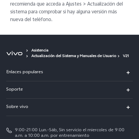
recomienda que acceda a Ajustes > Actualización del
sistema para comprobar si hay alguna versión más
nueva del teléfono.
Asistencia
Actualización del Sistema y Manuales de Usuario
V21
Enlaces populares
X300 Pro
Soporte
V70
Preguntas frecuentes
Sobre vivo
V70 FE
Centro de servicio
Info
Y31 5G
Verificación de IMEI
9:00-21:00 Lun.-Sáb, Sin servicio el miercoles de 9:00
Noticias
Y11d
a.m. a 10:00 a.m. por entrenamiento