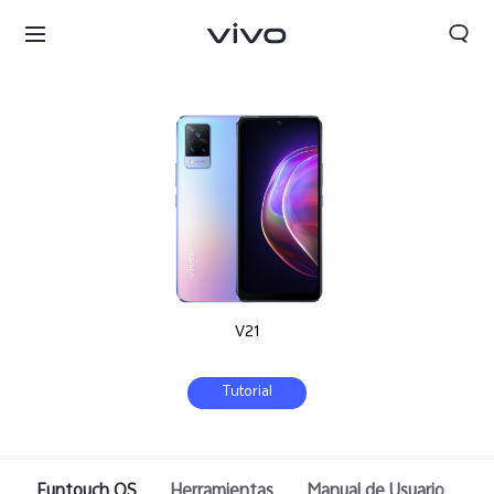
V21
Tutorial
Colombia | Seleccione país/región
Funtouch OS
Herramientas
Manual de Usuario