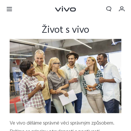
Objednávka
Život s vivo
Košík
Přihlásit se / Zaregistrovat
Můj účet
Ve vivo děláme správné věci správným způsobem.