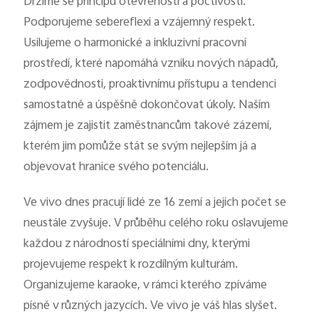
Držíme se principu otevřenosti a poctivosti.
Česká | Vybrat zemi/region
Podporujeme sebereflexi a vzájemný respekt.
Usilujeme o harmonické a inkluzivní pracovní
prostředí, které napomáhá vzniku nových nápadů,
zodpovědnosti, proaktivnímu přístupu a tendenci
samostatně a úspěšně dokončovat úkoly. Naším
zájmem je zajistit zaměstnancům takové zázemí,
kterém jim pomůže stát se svým nejlepším já a
objevovat hranice svého potenciálu.
Ve vivo dnes pracují lidé ze 16 zemí a jejich počet se
neustále zvyšuje. V průběhu celého roku oslavujeme
každou z národností speciálními dny, kterými
projevujeme respekt k rozdílným kulturám.
Organizujeme karaoke, v rámci kterého zpíváme
písně v různých jazycích. Ve vivo je váš hlas slyšet.