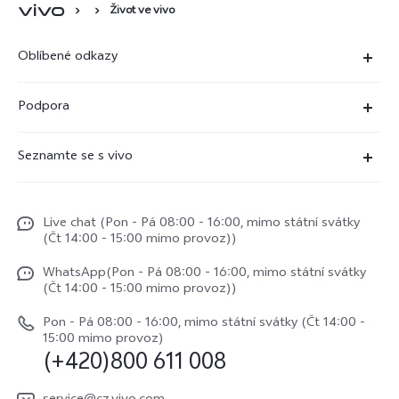
Život ve vivo
Oblíbené odkazy
X300 Ultra (nový)
Podpora
X300 Pro
Časté dotazy
Seznamte se s vivo
X300
Servisní centrum
Centrum novinek
X200 Pro
Funtouch OS
Live chat (Pon - Pá 08:00 - 16:00, mimo státní svátky
Život ve vivo
V50
(Čt 14:00 - 15:00 mimo provoz))
Ověření IMEI
Etiketa ve vivo
Y29s
WhatsApp(Pon - Pá 08:00 - 16:00, mimo státní svátky
Požádat o opravu
(Čt 14:00 - 15:00 mimo provoz))
O nás
vivo Buds Air3
Aktualizace systému
Pon - Pá 08:00 - 16:00, mimo státní svátky (Čt 14:00 -
Právní upozornění
15:00 mimo provoz)
(+420)800 611 008
Uživatelský manuál
Udržitelnost
Protokol aktualizace