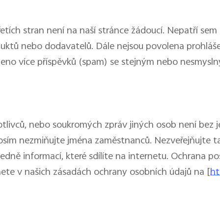
tích stran není na naší stránce žádoucí. Nepatří sem 
produktů nebo dodavatelů. Dále nejsou povolena prohláše
oleno více příspěvků (spam) se stejným nebo nesmys
tlivců, nebo soukromých zpráv jiných osob není bez j
sím nezmiňujte jména zaměstnanců. Nezveřejňujte ta
hledně informací, které sdílíte na internetu. Ochrana 
znete v našich zásadách ochrany osobních údajů na [
ht