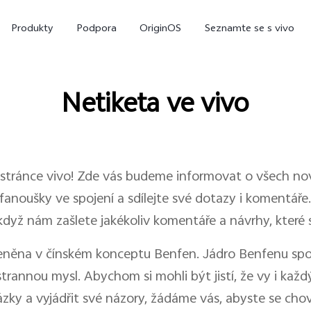
Produkty
Podpora
OriginOS
Seznamte se s vivo
Netiketa ve vivo
ké stránce vivo! Zde vás budeme informovat o všech no
 fanoušky ve spojení a sdílejte své dotazy i komentář
když nám zašlete jakékoliv komentáře a návrhy, které s
X300
X200 Pro
nový
ořeněna v čínském konceptu Benfen. Jádro Benfenu spo
nnou mysl. Abychom si mohli být jistí, že vy i každý
ázky a vyjádřit své názory, žádáme vás, abyste se chova