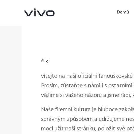
Domů
Ahoj,
vítejte na naší oficiální fanouškovs
Prosím, zůstaňte s námi i s ostatními
vážíme si vašeho názoru a jsme rádi, 
X300 Ultra
X300 Pro
nový
Naše firemní kultura je hluboce zak
správným způsobem a udržujeme nestra
moci užít naši stránku, položit své ot