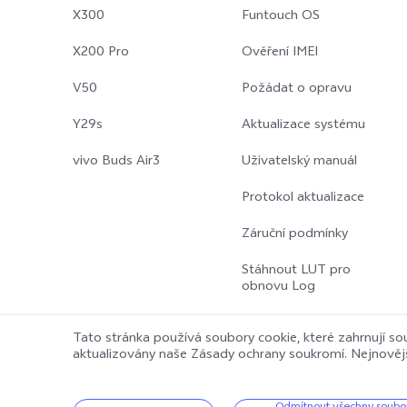
X300
Funtouch OS
X200 Pro
Ověření IMEI
V50
Požádat o opravu
Y29s
Aktualizace systému
vivo Buds Air3
Uživatelský manuál
Protokol aktualizace
Záruční podmínky
Stáhnout LUT pro
obnovu Log
Tato stránka používá soubory cookie, které zahrnují sou
aktualizovány naše Zásady ochrany soukromí. Nejnověj
© 2026 vivo Mobile Communication Co., Ltd. Všechna práva vyhr