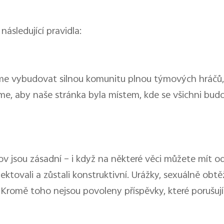
ásledující pravidla:
eme vybudovat silnou komunitu plnou týmových hráčů,
e, aby naše stránka byla místem, kde se všichni budou
v jsou zásadní – i když na některé věci můžete mít odl
tovali a zůstali konstruktivní. Urážky, sexuálně obtěž
 Kromě toho nejsou povoleny příspěvky, které porušují