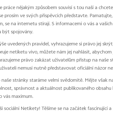
e práce nějakým způsobem souvisí s tou naší a chcete
 se prosím ve svých příspěvcích představte. Pamatujte
 se na internetu stírají. S informacemi o vás a vašich
 být spojovány.
ýše uvedených pravidel, vyhrazujeme si právo jej skrý
noruje netiketu vivo, můžete nám jej nahlásit, abychom 
razujeme právo zakázat uživatelům přístup na naše st
živateli nemusí nutně představovat oficiální názor neb
 o naše stránky staráme velmi svědomitě. Mějte však n
plnost, správnost a aktuálnost publikovaného obsahu
ro vás maximum.
 sociální Netikety! Těšíme se na začátek fascinující a