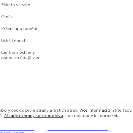
Etiketa ve vivo
O nás
Právní upozornění
Udržitelnost
Centrum ochrany
osobních údajů vivo
bory cookie první strany a třetích stran.
Více informací
zjistíte tady
ší
Zásady ochrany soukromí vivo
jsou dostupné k zobrazení.
azena.
|
Zásady ochrany osobních údajů
|
Zásady používání souborů cookie
|