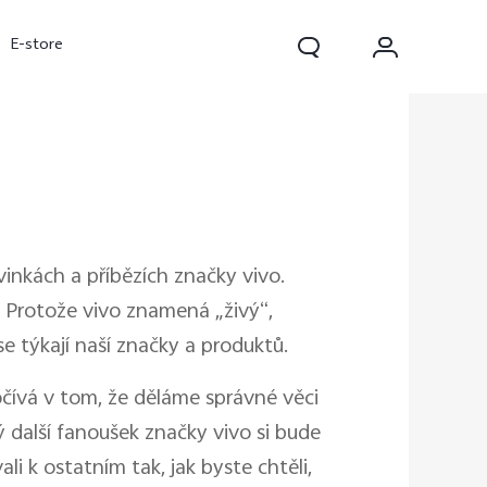
E-store
vinkách a příbězích značky vivo.
e. Protože vivo znamená „živý“,
e týkají naší značky a produktů.
V70 FE
V70
V70 Lite 5G
nov
čívá v tom, že děláme správné věci
 další fanoušek značky vivo si bude
li k ostatním tak, jak byste chtěli,