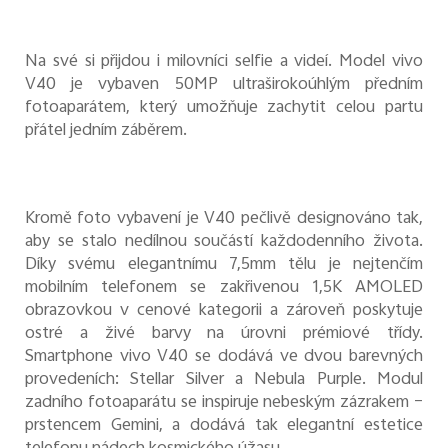
Na své si přijdou i milovníci selfie a videí. Model vivo
V40 je vybaven 50MP ultraširokoúhlým předním
fotoaparátem, který umožňuje zachytit celou partu
přátel jedním záběrem.
Kromě foto vybavení je V40 pečlivě designováno tak,
aby se stalo nedílnou součástí každodenního života.
Díky svému elegantnímu 7,5mm tělu je nejtenčím
mobilním telefonem se zakřivenou 1,5K AMOLED
obrazovkou v cenové kategorii a zároveň poskytuje
ostré a živé barvy na úrovni prémiové třídy.
Smartphone vivo V40 se dodává ve dvou barevných
provedeních: Stellar Silver a Nebula Purple. Modul
zadního fotoaparátu se inspiruje nebeským zázrakem –
prstencem Gemini, a dodává tak elegantní estetice