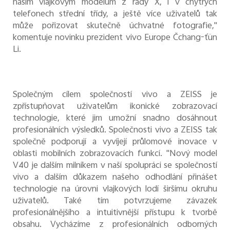
našim vlajkovým modelům z řady X, i v chytrých
telefonech střední třídy, a ještě více uživatelů tak
může pořizovat skutečně úchvatné fotografie,"
komentuje novinku prezident vivo Europe Čchang-ťün
Li.
Společným cílem společností vivo a ZEISS je
zpřístupňovat uživatelům ikonické zobrazovací
technologie, které jim umožní snadno dosáhnout
profesionálních výsledků. Společnosti vivo a ZEISS tak
společně podporují a vyvíjejí průlomové inovace v
oblasti mobilních zobrazovacích funkcí. "Nový model
V40 je dalším milníkem v naší spolupráci se společností
vivo a dalším důkazem našeho odhodlání přinášet
technologie na úrovni vlajkových lodí širšímu okruhu
uživatelů. Také tím potvrzujeme závazek
profesionálnějšího a intuitivnější přístupu k tvorbě
obsahu. Vycházíme z profesionálních odborných