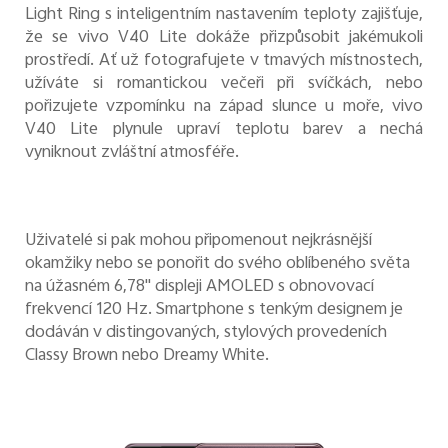
Light Ring s inteligentním nastavením teploty zajišťuje,
že se vivo V40 Lite dokáže přizpůsobit jakémukoli
prostředí. Ať už fotografujete v tmavých místnostech,
užíváte si romantickou večeři při svíčkách, nebo
pořizujete vzpomínku na západ slunce u moře, vivo
V40 Lite plynule upraví teplotu barev a nechá
vyniknout zvláštní atmosféře.
Uživatelé si pak mohou připomenout nejkrásnější
okamžiky nebo se ponořit do svého oblíbeného světa
na úžasném 6,78" displeji AMOLED s obnovovací
frekvencí 120 Hz. Smartphone s tenkým designem je
dodáván v distingovaných, stylových provedeních
Classy Brown nebo Dreamy White.