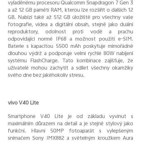
vyladěnému procesoru Qualcomm Snapdragon 7 Gen 3
a až 12 GB paměti RAM, kterou lze rozšířit o dalších 12
GB. Nabízí také až 512 GB úložiště pro všechny vaše
fotografie, videa a digitální obsah, stejně jako duální
reproduktory, odolnost proti vodě a prachu
odpovídající normě IP68 a možnost použití e-SIM.
Baterie s kapacitou 5500 mAh poskytuje mimořádně
dlouhou výdrž a podporuje velmi rychlé 80W nabíjení
systému FlashCharge. Tato kombinace zajišťuje, že
uživatelé mohou zachytit a sdílet všechny okamžiky
svého dne bez jakéhokoliv stresu.
vivo V40 Lite
Smartphone V40 Lite je od základu vyvinut s
maximálním důrazem na detail a je stejně stylový jako
funkční. Hlavní 50MP fotoaparát s vylepšeným
snímačem Sony IMX882 a světelným kroužkem Aura