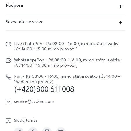
X300 Ultra (nový)
Podpora
X300 Pro
Časté dotazy
Seznamte se s vivo
X300
Servisní centrum
Centrum novinek
X200 Pro
Funtouch OS
Live chat (Pon - Pá 08:00 - 16:00, mimo státní svátky
Život ve vivo
V50
(Čt 14:00 - 15:00 mimo provoz))
Ověření IMEI
Etiketa ve vivo
Y29s
WhatsApp(Pon - Pá 08:00 - 16:00, mimo státní svátky
Požádat o opravu
(Čt 14:00 - 15:00 mimo provoz))
O nás
vivo Buds Air3
Aktualizace systému
Pon - Pá 08:00 - 16:00, mimo státní svátky (Čt 14:00 -
Právní upozornění
15:00 mimo provoz)
(+420)800 611 008
Uživatelský manuál
Udržitelnost
Protokol aktualizace
service@cz.vivo.com
Centrum ochrany osobních údajů vivo
Záruční podmínky
Sledujte nás
Stáhnout LUT pro obnovu Log