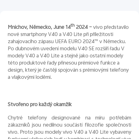
Česká | Vybrat zemi/region
th
Mnichov, Německo, June 14
2024 –
vivo představilo
nové smartphony V40 a V40 Lite při příležitosti
zahajovacího zápasu UEFA EURO 2024
™
v Německu.
Po dubnovém uvedení modelu V40 SE rozšíří řadu V
modely V40 a V40 Lite a stejně jako ostatní modely
této produktové řady přinesou prémiové funkce a
design, který je častěji spojován s prémiovými telefony
a vlajkovými loděmi.
Stvořeno pro každý okamžik
Chytré telefony designované na míru potřebám
zákazníků jsou nedílnou součástí filozofie společnosti
vivo. Proto jsou modely vivo V40 a V40 Lite vybaveny