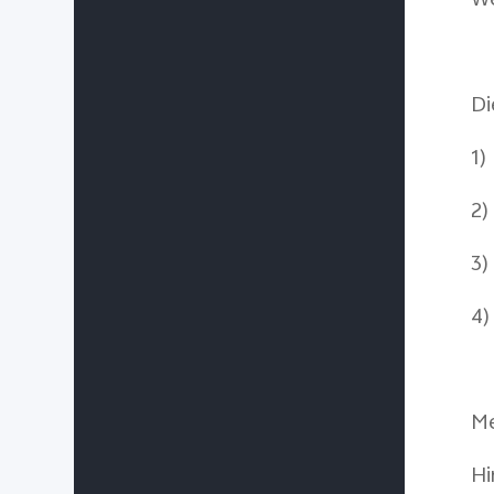
We
Di
1)
2)
3)
4)
Me
Hi