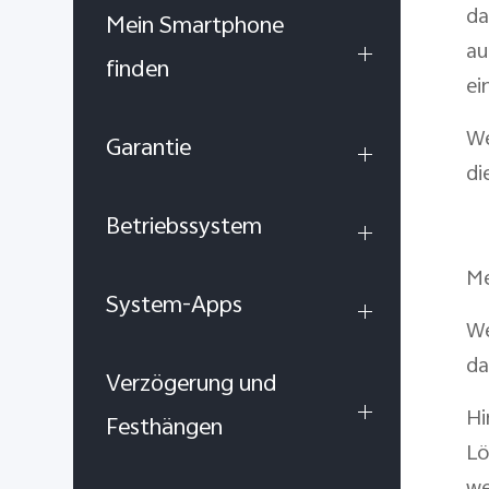
da
Mein Smartphone
au
finden
ei
We
Garantie
di
Betriebssystem
Me
System-Apps
We
da
Verzögerung und
Hi
Festhängen
Lö