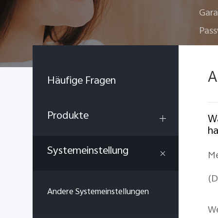
Gara
Pass
A
Häufige Fragen
Produkte
Wa
h
Systemeinstellung
Me
(D
Andere Systemeinstellungen
We