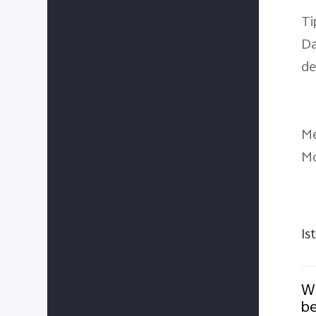
Ti
Da
de
Me
Mo
Is
Wi
be