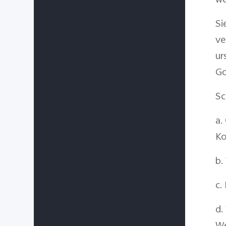
we
Si
ve
ur
Go
Sc
a.
Ko
b.
c.
d.