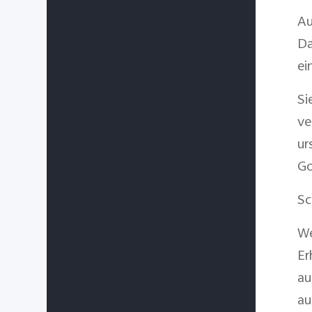
Au
Da
ei
Si
ve
ur
Go
Sc
We
Er
au
au