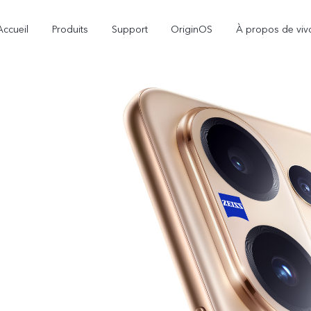
Accueil
Produits
Support
OriginOS
À propos de viv
Y21d
Y29
Y
nouveau
nouveau