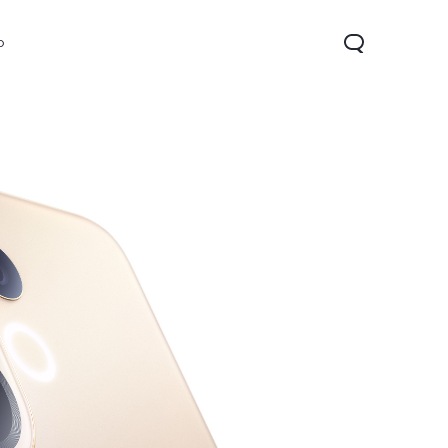
o
04
Y19s
nouveau
nouveau