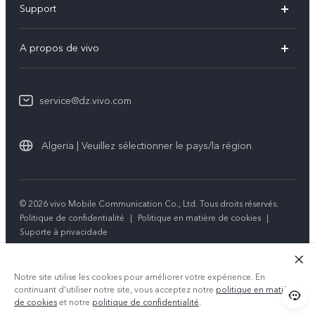
Support
V60 Lite
FAQs
A propos de vivo
Y21d
Funtouch OS
Info
Y29
Authentification IMEI
service@dz.vivo.com
Mentions légales
Y04
Mise à jour du système
À propos de vivo
Tous les modèles
Algeria | Veuillez sélectionner le pays/la région
Instructions de garantie
Durabilité
Centre de confidentialité vivo
© 2026 vivo Mobile Communication Co., Ltd. Tous droits réservés.
Politique de confidentialité
|
Politique en matière de cookies
|
Suporte à privacidade
Notre site utilise les cookies pour améliorer votre expérience. En
continuant d'utiliser notre site, vous acceptez notre
politique en matière
de cookies
et notre
politique de confidentialité
.