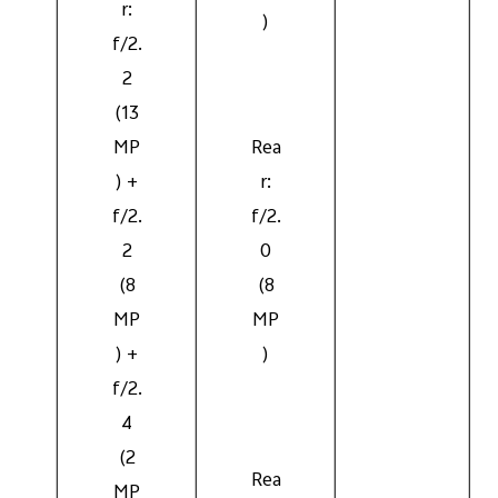
r:
)
f/2.
2
(13
MP
Rea
)
) +
r:
f/2.
f/2.
2
0
(8
(8
M
MP
MP
+
) +
)
f/2.
4
M
(2
Rea
MP