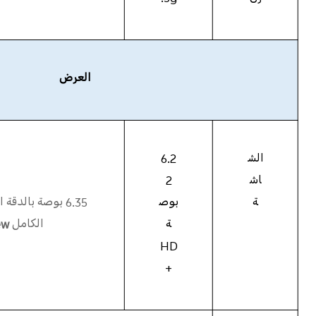
العرض
الش
6.2
اش
2
ة
بوص
6.35 بوصة بالدق
ة
الكامل
w™
HD
+