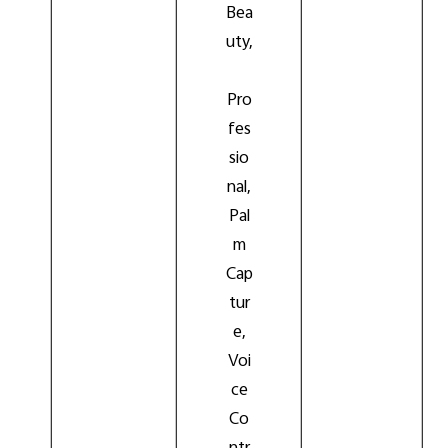
Bea
uty,
Pro
fes
sio
nal,
Pal
m
Cap
tur
e,
Voi
ce
Co