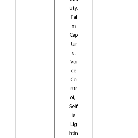
uty,
Pal
m
Cap
tur
e,
Voi
ce
Co
ntr
ol,
Self
ie
Lig
htin