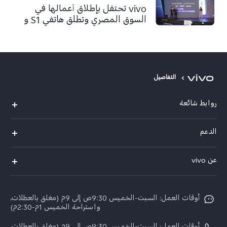
vivo تحتفل بإطلاق أعمالها في
السوق المصري وتطلق هاتفي S1 و
V17 Pro
التفاصيل
روابط شائعة
Y500
الدعم
X300 FE
الاسئلة الشائعة
عن vivo
X300 Ultra
Funtouch OS
معلومات عن الشركة
X300 Pro
مراكز الصيانة
أوقات العمل: السبت-الخميس 9:30ص إلى 9م (مغلق بالعطلات،
الأخبار
Y11d
واستراحة الخميس 1م-2:30م)
تحديثات النظام
ARABIC/العربية: