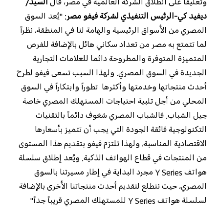
وتعليقاً على انطلاق الشركة العالمية في مصر، قال
السيد/
ديفيد كي-الرئيس التنفيذي لشركة فيفو مصر
: "يُعد السوق
المصري من الأسواق الرئيسية والهامة لنا في المنطقة، نظراً
لما تتمتع به مصر من تعداد سكاني هائل بالإضافة للفرص
المتميزة المتوفرة والمطروحة دائما للعلامات التجارية
الجديدة في السوق المصري. ولهذا السبب تسعى فيفو لطرح
أحدث منتجاتها وخدمتها وأكثرها تطوراً وابتكاراً في السوق
المحلي من أجل تلبية احتياجات المستهلك المصري خاصة
جيل الشباب. فالشباب المصري شغوف دائماً بالتقنيات
التكنولوجية فائقة الجودة التي يجب أن تتميز بأسعارها
الاقتصادية المناسبة، ولهذا تلتزم فيفو بتقديم هذا المستوى
من المنتجات في قطاع الهواتف الذكية. ويُعد إطلاق سلسلة
هواتف
Y Series
مجرد البداية في إطار مسيرتنا بالسوق
المصري، حيث نتطلع لتقديم أحدث منتجاتنا الأخرى بالإضافة
لسلسلة هواتف
Y Series
للمستهلك المصري قريباً جداً"