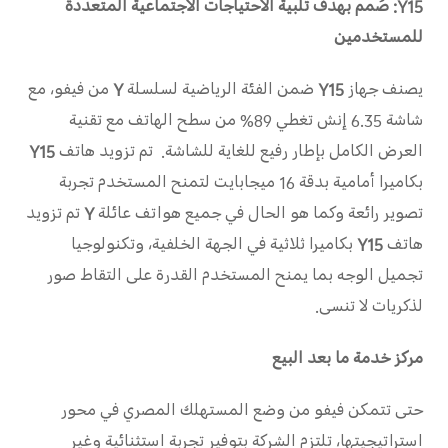
Y15
: صُمم بهدف تلبية الاحتياجات الاجتماعية المتعددة
للمستخدمين
يصنف جهاز
Y15
ضمن الفئة الرياضية لسلسلة
Y
من فيفو، مع
شاشة 6.35 إنش تغطي 89% من سطح الهاتف مع تقنية
العرض الكامل بإطار رفيع للغاية للشاشة. تم تزويد هاتف
Y15
بكاميرا أمامية بدقة 16 ميجابايت لتمنح المستخدم تجربة
تصوير رائعة وكما هو الحال في جميع هواتف عائلة
Y
تم تزويد
هاتف
Y15
بكاميرا ثلاثية في الجهة الخلفية، وتكنولوجيا
تجميل الوجه بما يمنح المستخدم القدرة على التقاط صور
لذكريات لا تنسى.
مركز خدمة ما بعد البيع
حتى تتمكن فيفو من وضع المستهلك المصري في محور
استراتيجيتها، تلتزم الشركة بتوفير تجربة استثنائية وغير