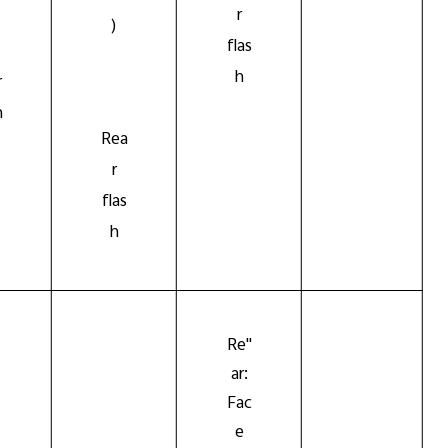
r
)
flas
h
r
h
Rea
r
flas
h
Re
"
ar:
Fac
e