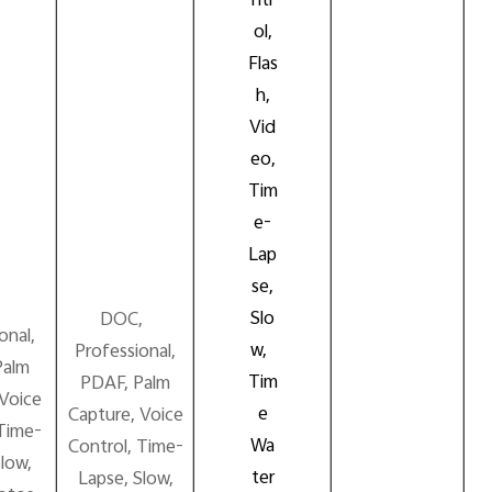
ntr
ol,
Flas
h,
Vid
eo,
Tim
e-
Lap
se,
Slo
DOC,
onal,
w,
Professional,
Palm
Tim
PDAF, Palm
 Voice
e
Capture, Voice
 Time-
Wa
Control, Time-
Slow,
ter
Lapse, Slow,