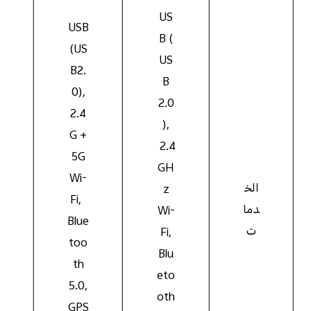
US
B
USB
B (
(US
US
B2.
B
0),
2.0
2.4
),
G +
2.4
5G
GH
Wi-
الخ
z
Fi,
دما
Wi-
Blue
ت
Fi,
too
Blu
th
eto
5.0,
oth
S
GPS