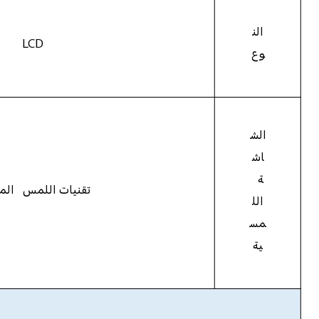
الن
LCD
وع
الش
اش
ة
تقنيات اللمس الم
الل
مس
ية