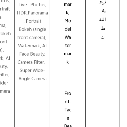
otos,
نوع
mar
Live Photos,
trait
ية
k,
HDR,Panorama
,
اللق
Mo
, Portrait
ma,
طا
del
Bokeh (single
 Bokeh
Wa
ت
front camera),
front
ter
Watermark, AI
a),
mar
Face Beauty,
k, AI
k
Camera Filter,
auty,
Super Wide-
lter,
Angle Camera
ide-
amera
Fro
nt:
Fac
e
Bea