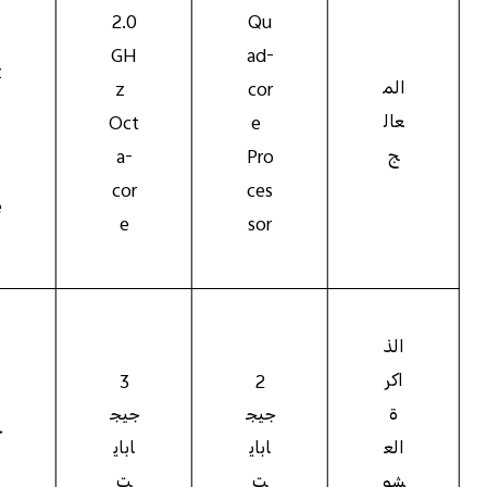
2.0
Qu
GH
ad-
z
الم
cor
z
عال
e
Oct
ج
Pro
a-
cor
ces
e
e
sor
الذ
اكر
2
3
ة
جيج
جيج
ج
الع
اباي
اباي
ب
شو
ت
ت