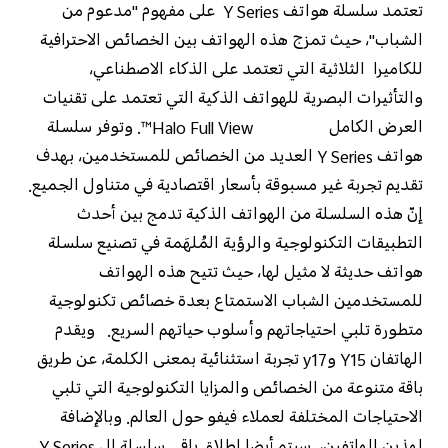
تعتمد سلسلة هواتف
Y Series
على مفهوم "مدعوم من
الشباب"، حيث تمزج هذه الهواتف بين الخصائص الاحترافية
للكاميرا الثلاثية التي تعتمد على الذكاء الاصطناعي،
والتأثيرات البصرية للهواتف الذكية التي تعتمد على تقنيات
العرض الكامل
Halo Full View™
. وتوفر سلسلة
هواتف
Y Series
العديد من الخصائص للمستخدمين، بهدف
تقديم تجربة غير مسبوقة بأسعار اقتصادية في متناول الجميع.
إنّ هذه السلسلة من الهواتف الذكية تدمج بين أحدث
التطبيقات التكنولوجية والرؤية المُلهَمة في تصنيع سلسلة
هواتف حديثة لا مثيل لها، حيث تتيح هذه الهواتف
للمستخدمين الشباب الاستمتاع بعدة خصائص تكنولوجية
متطورة تلبي احتياجاتهم وأسلوب حياتهم السريع. و
يقدم
الهاتفان
Y15
و
y17
تجربة استثنائية بمعنى الكلمة، عن طريق
باقة متنوعة من الخصائص والمزايا التكنولوجية التي تلبي
الاحتياجات المختلفة لعملاء فيفو حول العالم. وبالإضافة