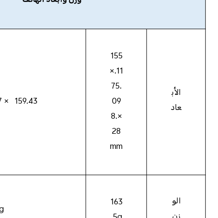
وزن وأبعاد الهاتف
155
.11×
75.
الأب
159.43 × 76.77 × 8.92mm
09
عاد
×8.
28
mm
الو
163
g
زن
.5g