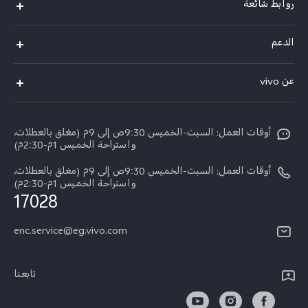
روابط شائعة
Y500
الدعم
X300 FE
الاسئلة الشائعة
عن vivo
X300 Ultra
Funtouch OS
معلومات عن الشركة
X300 Pro
مراكز الصيانة
أوقات العمل: السبت-الخميس 9:30ص إلى 9م (مغلق بالعطلات،
الأخبار
Y11d
واستراحة الخميس 1م-2:30م)
تحديثات النظام
ARABIC/العربية:
V70 FE
أوقات العمل: السبت-الخميس 9:30ص إلى 9م (مغلق بالعطلات،
أسعار قطع الغيار
واستراحة الخميس 1م-2:30م)
نبذة عنا
17028
V70
مصادقة IMEI
مركز الخصوصية لدى vivo
Y31d
enc.service@eg.vivo.com
إجراء حجز للإصلاح
الاستدامة
كل الموديلات
خدمة التوصيل للإصلاح
تابعنا
الاستعلام عن مستوى تقدم الإصلاح