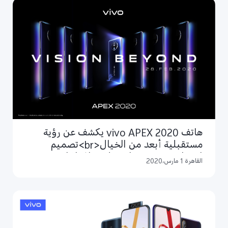
هاتف vivo APEX 2020 يكشف عن رؤية
مستقبلية أبعد من الخيال<br>تصميم
انسيابي مدمج وشاشة بلا حواف لإتاحة تجربة
القاهرة 1 مارس،2020
بصرية استثنائية، مع مزايا تصوير مبتكرة تصل
بمستقبل الهواتف الذكية لآفاق أبعد