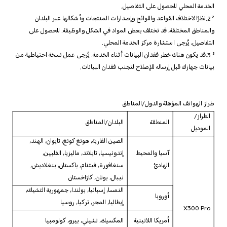
الخدمة المحلي للحصول على التفاصيل.
² 2.نظرًا لاختلاف القواعد واللوائح وإصدارات المنتجات وأشكالها عبر البلدان
والمناطق المختلفة، قد تختلف بعض المواد في الشكل والوظيفة. للحصول على
التفاصيل، يُرجى استشارة مركز الخدمة المحلي.
³ 3.قد يكون هناك خطر فقدان البيانات أثناء الخدمة. يُرجى عمل نسخة احتياطية من
بيانات جهازك قبل إرساله للإصلاح لتجنب فقدان البيانات.
طراز الهواتف المؤهلة والدول/المناطق
الطراز/
المنطقة
البلدان/المناطق
الموديل
الصين القارية، هونغ كونغ، تايوان، الهند،
آسيا والمحيط
إندونيسيا، تايلاند، ماليزيا، الفلبين،
الهادئ
سنغافورة، فيتنام، باكستان، بنغلاديش،
نيبال، بوتان، كازاخستان
النمسا، إسبانيا، بولندا، جمهورية التشيك،
أوروبا
إيطاليا، المجر، تركيا، روسيا
X300 Pro
أمريكا اللاتينية
المكسيك، تشيلي، بيرو، كولومبيا