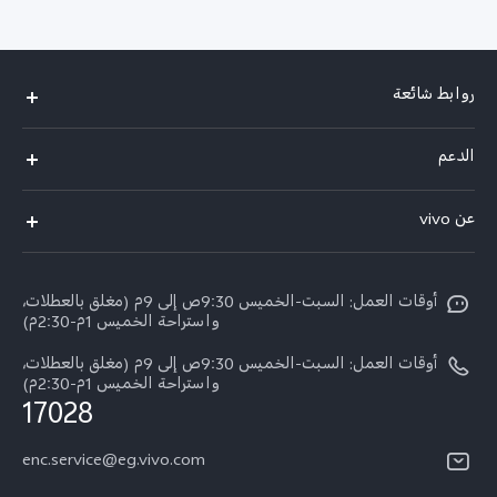
روابط شائعة
Y500
الدعم
X300 FE
الاسئلة الشائعة
عن vivo
X300 Ultra
Funtouch OS
معلومات عن الشركة
X300 Pro
مراكز الصيانة
أوقات العمل: السبت-الخميس 9:30ص إلى 9م (مغلق بالعطلات،
الأخبار
Y11d
واستراحة الخميس 1م-2:30م)
تحديثات النظام
ARABIC/العربية:
V70 FE
أوقات العمل: السبت-الخميس 9:30ص إلى 9م (مغلق بالعطلات،
أسعار قطع الغيار
واستراحة الخميس 1م-2:30م)
نبذة عنا
17028
V70
مصادقة IMEI
مركز الخصوصية لدى vivo
Y31d
enc.service@eg.vivo.com
إجراء حجز للإصلاح
الاستدامة