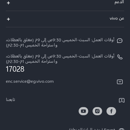
الدعم
X300 FE
الاسئلة الشائعة
عن vivo
X300 Ultra
Funtouch OS
معلومات عن الشركة
X300 Pro
مراكز الصيانة
أوقات العمل: السبت-الخميس 9:30ص إلى 9م (مغلق بالعطلات،
الأخبار
Y11d
واستراحة الخميس 1م-2:30م)
تحديثات النظام
ARABIC/العربية:
V70 FE
أوقات العمل: السبت-الخميس 9:30ص إلى 9م (مغلق بالعطلات،
أسعار قطع الغيار
واستراحة الخميس 1م-2:30م)
نبذة عنا
17028
V70
مصادقة IMEI
مركز الخصوصية لدى vivo
Y31d
enc.service@eg.vivo.com
إجراء حجز للإصلاح
الاستدامة
كل الموديلات
خدمة التوصيل للإصلاح
تابعنا
الاستعلام عن مستوى تقدم الإصلاح
تعلیمات الضمان