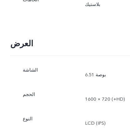
بلاستيك
العرض
الشاشة
6.51 بوصة
الحجم
1600 × 720 (‎+HD‏)
النوع
LCD (IPS)