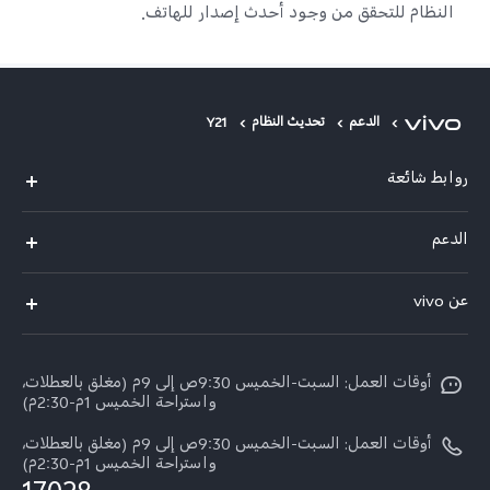
النظام للتحقق من وجود أحدث إصدار للهاتف.
الدعم
تحديث النظام
Y21
روابط شائعة
Y500
الدعم
X300 FE
الاسئلة الشائعة
عن vivo
X300 Ultra
Funtouch OS
معلومات عن الشركة
X300 Pro
مراكز الصيانة
أوقات العمل: السبت-الخميس 9:30ص إلى 9م (مغلق بالعطلات،
الأخبار
Y11d
واستراحة الخميس 1م-2:30م)
تحديثات النظام
ARABIC/العربية:
V70 FE
أوقات العمل: السبت-الخميس 9:30ص إلى 9م (مغلق بالعطلات،
أسعار قطع الغيار
واستراحة الخميس 1م-2:30م)
نبذة عنا