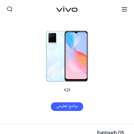
Y21
برنامج تعليمي
Funtouch OS