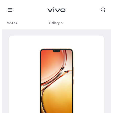
V23 5G
Gallery
Overview
Parameter